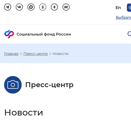
En
Выбрать
Главная
Пресс-центр
Новости
Зак
Настройка режима отображения
Пресс-центр
Размер шрифта
Стандартный
Увеличенный
Крупны
Новости
Шрифт
Без засечек
С засечками