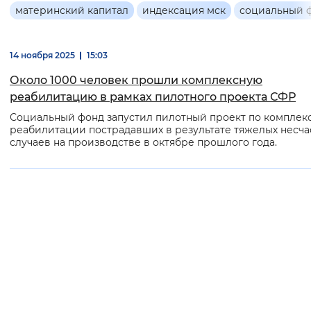
Основная
материнский капитал
индексация мск
социальный 
Интервал между буквами
информация
Нормальный
Увеличенный
Большо
14 ноября 2025
15:03
Около 1000 человек прошли комплексную
Цвет сайта
реабилитацию в рамках пилотного проекта СФР
Монохромный
Инверсивный монохромны
Социальный фонд запустил пилотный проект по комплек
реабилитации пострадавших в результате тяжелых несча
случаев на производстве в октябре прошлого года.
Синий фон
Изображения
Включены
Выключены
Звуковой ассистент
Воспроизвести
Остановить
Повтори