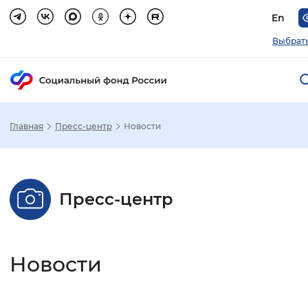
En
Выбрать
Главная
Пресс-центр
Новости
Зак
Настройка режима отображения
Пресс-центр
Размер шрифта
Стандартный
Увеличенный
Крупны
Новости
Шрифт
Без засечек
С засечками