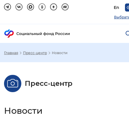
En
Выбрать
Главная
Пресс-центр
Новости
Зак
Настройка режима отображения
Пресс-центр
Размер шрифта
Стандартный
Увеличенный
Крупны
Новости
Шрифт
Без засечек
С засечками