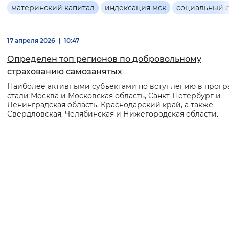
Основная
материнский капитал
индексация мск
социальный 
Интервал между буквами
информация
Нормальный
Увеличенный
Большо
17 апреля 2026
10:47
Определен топ регионов по добровольному
Цвет сайта
страхованию самозанятых
Монохромный
Инверсивный монохромны
Наиболее активными субъектами по вступлению в прог
стали Москва и Московская область, Санкт-Петербург и
Ленинградская область, Краснодарский край, а также
Синий фон
Свердловская, Челябинская и Нижегородская области.
Изображения
Включены
Выключены
Звуковой ассистент
Воспроизвести
Остановить
Повтори