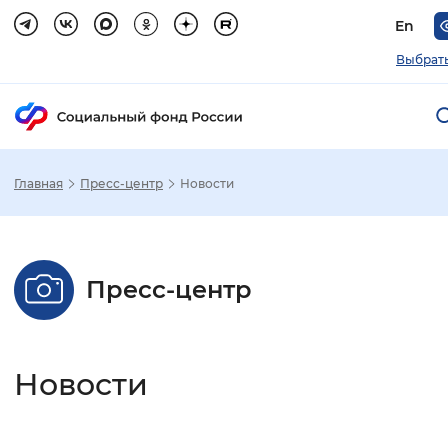
En
Выбрать
Главная
Пресс-центр
Новости
Зак
Настройка режима отображения
Пресс-центр
Размер шрифта
Стандартный
Увеличенный
Крупны
Новости
Шрифт
Без засечек
С засечками