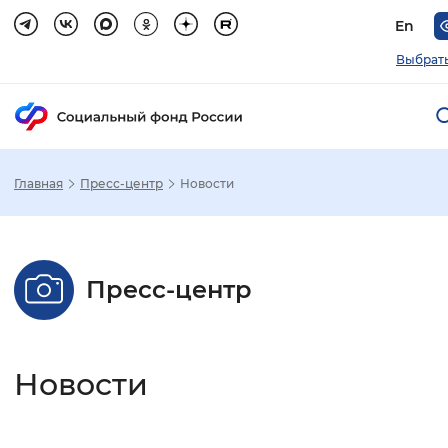
En
Выбрать
Главная
Пресс-центр
Новости
Зак
Настройка режима отображения
Пресс-центр
Размер шрифта
Стандартный
Увеличенный
Крупны
Новости
Шрифт
Без засечек
С засечками