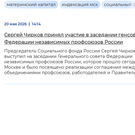
Основная
материнский капитал
индексация мск
социальный 
Интервал между буквами
информация
Нормальный
Увеличенный
Большо
20 мая 2026
14:14
Сергей Чирков принял участие в заседании генсо
Цвет сайта
Федерации независимых профсоюзов России
Монохромный
Инверсивный монохромны
Председатель Социального фонда России Сергей Чирко
выступил на заседании Генерального совета Федерации
независимых профсоюзов России, которое прошло сегод
Синий фон
Москве и было посвящено реализации соглашения межд
объединениями профсоюзов, работодателей и Правитель
Изображения
Включены
Выключены
Звуковой ассистент
Воспроизвести
Остановить
Повтори