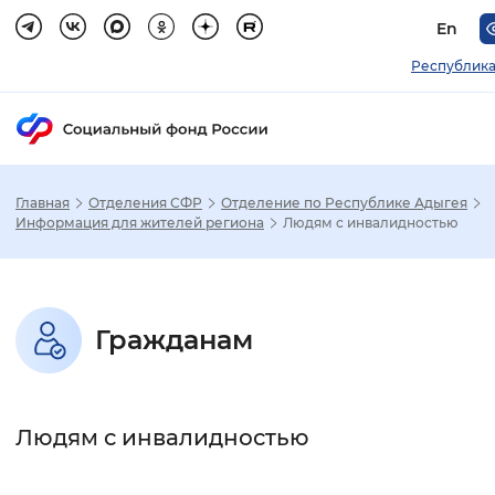
En
Республика
Главная
Отделения СФР
Отделение по Республике Адыгея
Зак
Информация для жителей региона
Людям с инвалидностью
Настройка режима отображения
Гражданам
Размер шрифта
Стандартный
Увеличенный
Крупны
Людям с инвалидностью
Шрифт
Без засечек
С засечками