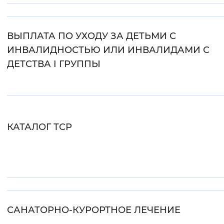
Интервал между буквами
ВЫПЛАТА ПО УХОДУ ЗА ДЕТЬМИ С
Нормальный
Увеличенный
Большо
ИНВАЛИДНОСТЬЮ ИЛИ ИНВАЛИДАМИ С
ДЕТСТВА I ГРУППЫ
Цвет сайта
Монохромный
Инверсивный монохромны
Синий фон
КАТАЛОГ ТСР
Изображения
Включены
Выключены
Звуковой ассистент
Воспроизвести
Остановить
Повтори
САНАТОРНО-КУРОРТНОЕ ЛЕЧЕНИЕ