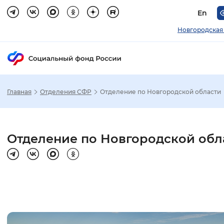
En
Новгородская
Главная
Отделения СФР
Отделение по Новгородской области
Зак
Настройка режима отображения
Отделение по Новгородской обл
Размер шрифта
Стандартный
Увеличенный
Крупны
Шрифт
Без засечек
С засечками