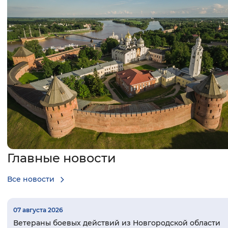
Интервал между буквами
Нормальный
Увеличенный
Большо
Цвет сайта
Монохромный
Инверсивный монохромны
Синий фон
Изображения
Включены
Выключены
Главные новости
Все новости
Звуковой ассистент
Воспроизвести
Остановить
Повтори
07 августа 2026
Ветераны боевых действий из Новгородской области