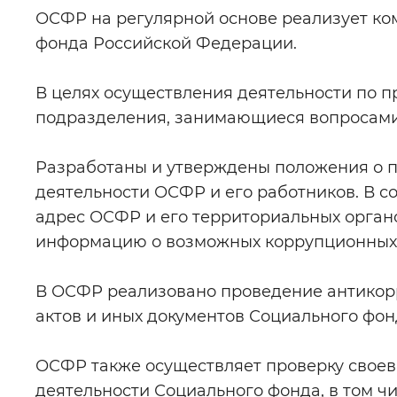
ОСФР на регулярной основе реализует ко
Цвет сайта
:
Монохромный
фонда Российской Федерации.
В целях осуществления деятельности по 
Изображения
:
Включены
подразделения, занимающиеся вопросами
Разработаны и утверждены положения о 
Звуковой ассистент
:
Воспроизв
деятельности ОСФР и его работников. В с
адрес ОСФР и его территориальных орган
информацию о возможных коррупционных 
Вернуть стандартные настройки
В ОСФР реализовано проведение антикор
актов и иных документов Социального фо
ОСФР также осуществляет проверку свое
деятельности Социального фонда, в том чи