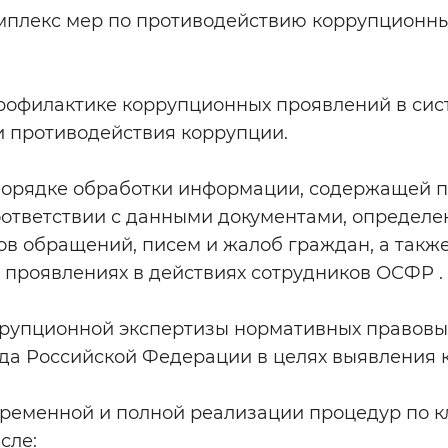
мплекс мер по противодействию коррупционн
Инверсивный монохромный
Синий
профилактике коррупционных проявлений в си
Выключены
 противодействия коррупции.
порядке обработки информации, содержащей 
ести
Остановить
Повторить
оответствии с данными документами, определ
ов обращений, писем и жалоб граждан, а такж
проявлениях в действиях сотрудников ОСФР .
рупционной экспертизы нормативных правовых
нда Российской Федерации в целях выявления 
временной и полной реализации процедур по
сле: