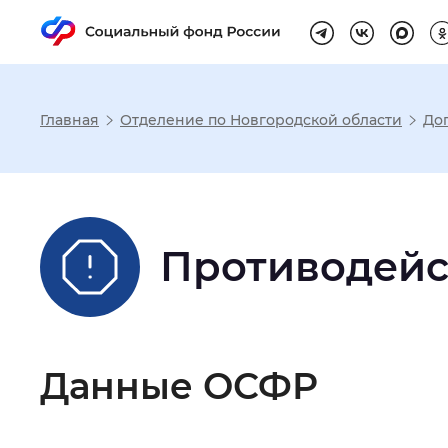
Главная
Отделение по Новгородской области
До
Настройка реж
Размер шрифта
:
Стандартный
Противодейс
Шрифт
:
Без засечек
С з
Данные ОСФР
Интервал между буквами
:
Нор