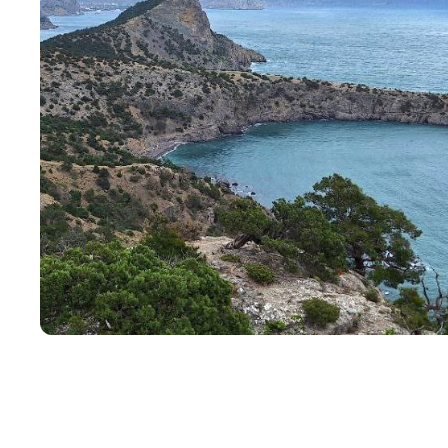
Цвет сайта
:
Монохромный
Изображения
:
Включены
Звуковой ассистент
:
Воспроизв
Вернуть стандартные настройки