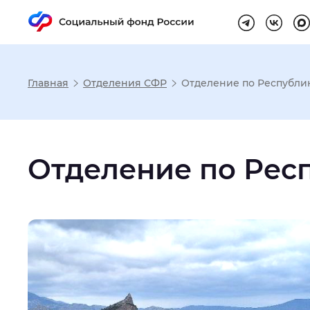
Главная
Отделения СФР
Отделение по Республи
Настройка реж
Отделение по Рес
Размер шрифта
:
Стандартный
Шрифт
:
Без засечек
С з
Интервал между буквами
:
Нор