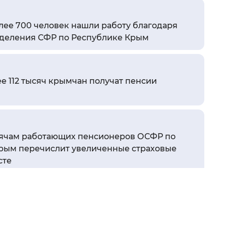
 фон
олее 700 человек нашли работу благодаря
деления СФР по Республике Крым
ее 112 тысяч крымчан получат пенсии
сячам работающих пенсионеров ОСФР по
рым перечислит увеличенные страховые
Закрыть
сте
ч крымчан получают доплату к пенсии за
ском хозяйстве от регионального Отделения