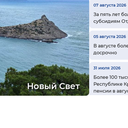
07 августа 2026
Инверсивный монохромный
Синий
За пять лет б
субсидиям От
Выключены
05 августа 2026
В августе бол
досрочно
ести
Остановить
Повторить
31 июля 2026
Более 100 ты
Республике К
пенсии в авгу
29 июля 2026
Более 16 тыся
работу в сель