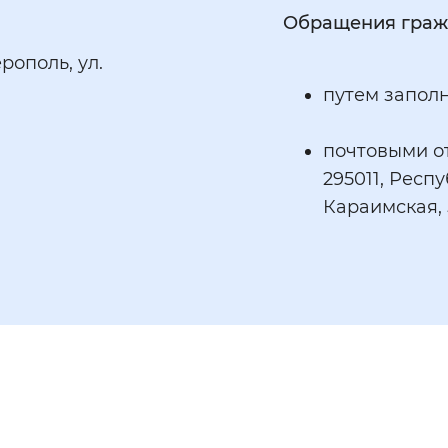
Обращения граж
рополь, ул.
путем запол
почтовыми о
295011, Респ
Караимская, 