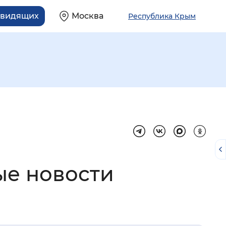
овидящих
Москва
Республика Крым
ые новости
й