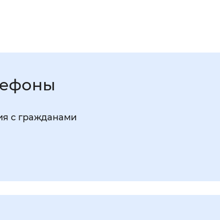
СФР
24 июля 2026
Более 7 тыся
пенсию от От
Крым
лефоны
ия с гражданами