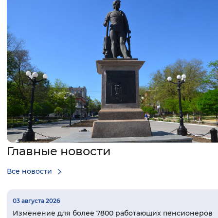
Интервал между буквами
Нормальный
Увеличенный
Большо
Цвет сайта
Монохромный
Инверсивный монохромны
Синий фон
Изображения
Включены
Выключены
Главные новости
Все новости
Звуковой ассистент
Воспроизвести
Остановить
Повтори
03 августа 2026
Изменение для более 7800 работающих пенсионеров