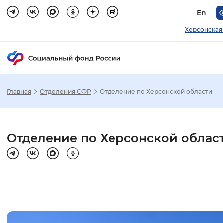
En
Херсонская
Главная
Отделения СФР
Отделение по Херсонской области
Зак
Настройка режима отображения
Отделение по Херсонской облас
Размер шрифта
Стандартный
Увеличенный
Крупны
Шрифт
Без засечек
С засечками