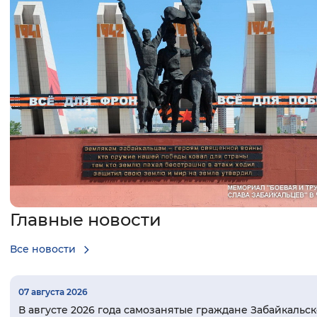
Интервал между буквами
Нормальный
Увеличенный
Большо
Цвет сайта
Монохромный
Инверсивный монохромны
Синий фон
Изображения
Включены
Выключены
Главные новости
Все новости
Звуковой ассистент
Воспроизвести
Остановить
Повтори
07 августа 2026
В августе 2026 года самозанятые граждане Забайкальск