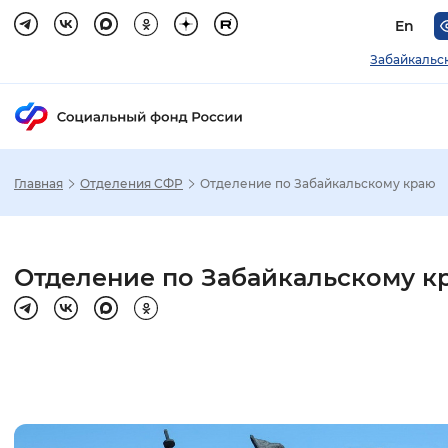
En
Забайкальс
Главная
Отделения СФР
Отделение по Забайкальскому краю
Зак
Настройка режима отображения
Отделение по Забайкальскому к
Размер шрифта
Стандартный
Увеличенный
Крупны
Шрифт
Без засечек
С засечками