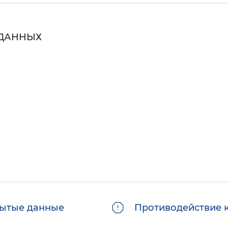
Инверсивный монохромный
Синий
 ДАННЫХ
Выключены
ести
Остановить
Повторить
ытые данные
Противодействие 