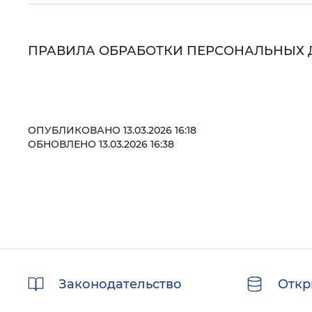
Цвет сайта
:
Монохромный
ПРАВИЛА ОБРАБОТКИ ПЕРСОНАЛЬНЫХ
Изображения
:
Включены
ОПУБЛИКОВАНО 13.03.2026 16:18
Звуковой ассистент
:
Воспроизв
ОБНОВЛЕНО 13.03.2026 16:38
Вернуть стандартные настройки
Полезные
Законодательство
Откр
ссылки