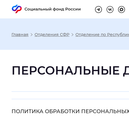
Главная
Отделения СФР
Отделение по Республи
Настройка реж
ПЕРСОНАЛЬНЫЕ 
Размер шрифта
:
Стандартный
Шрифт
:
Без засечек
С з
ПОЛИТИКА ОБРАБОТКИ ПЕРСОНАЛЬНЫ
Интервал между буквами
:
Нор