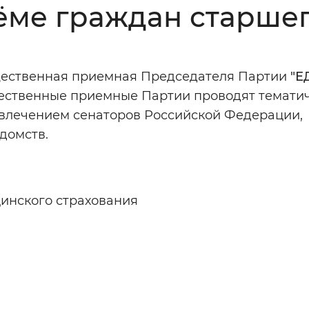
ёме граждан старше
Инверсивный монохромный
Синий
ественная приемная Председателя Партии
"Е
Выключены
ественные приемные Партии проводят темати
влечением сенаторов Российской Федерации,
ести
Остановить
Повторить
домств.
инского страхования