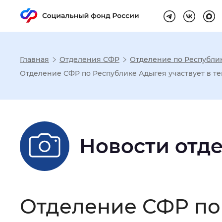
Главная
Отделения СФР
Отделение по Республи
Настройка реж
Отделение СФР по Республике Адыгея участвует в т
Размер шрифта
:
Стандартный
Новости отд
Шрифт
:
Без засечек
С з
Интервал между буквами
:
Нор
Отделение СФР по 