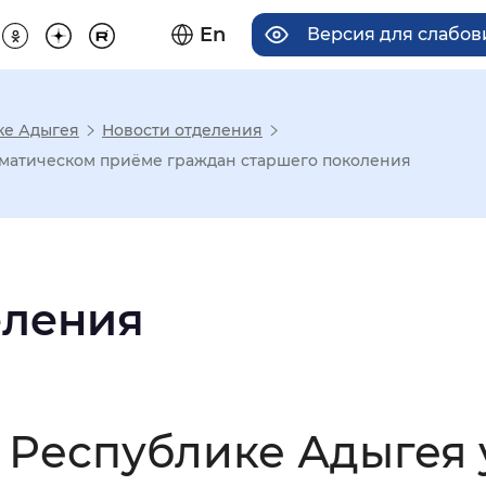
En
Версия для слабо
ке Адыгея
Новости отделения
има отображения
ематическом приёме граждан старшего поколения
Увеличенный
Крупный
еления
асечками
мальный
Увеличенный
Большо
Республике Адыгея у