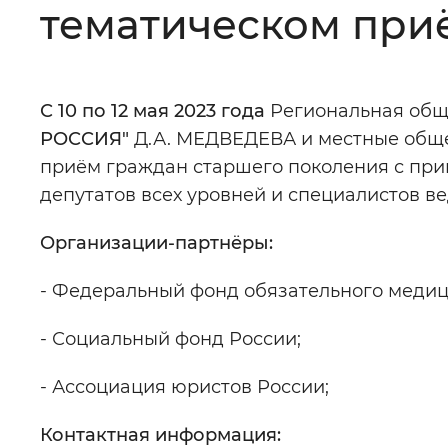
тематическом при
Цвет сайта
:
Монохромный
С 10 по 12 мая 2023 года
Региональная общ
Изображения
:
Включены
РОССИЯ"
Д.А. МЕДВЕДЕВА и местные общ
приём граждан старшего поколения с при
Звуковой ассистент
:
Воспроизв
депутатов всех уровней и специалистов ве
Организации-партнёры:
- Федеральный фонд обязательного медиц
Вернуть стандартные настройки
- Социальный фонд России;
- Ассоциация юристов России;
Контактная информация: