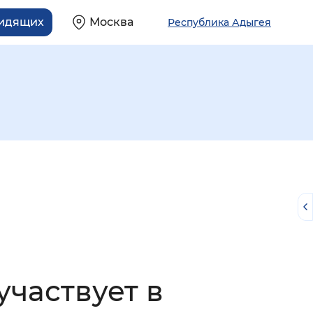
видящих
Москва
Республика Адыгея
й
частвует в