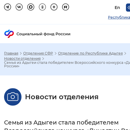
En
Республика
Главная
Отделения СФР
Отделение по Республике Адыгея
Зак
Новости отделения
Семья из Адыгеи стала победителем Всероссийского конкурса «Д
России»
Настройка режима отображения
Размер шрифта
Новости отделения
Стандартный
Увеличенный
Крупны
Шрифт
Семья из Адыгеи стала победителем
Без засечек
С засечками