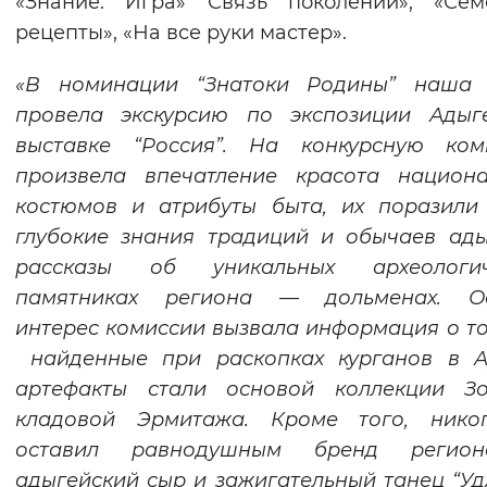
«Знание. Игра» Связь поколений», «Сем
Вернуть стандартные настройки
рецепты», «На все руки мастер».
«В номинации “Знатоки Родины” наша 
провела экскурсию по экспозиции Адыг
выставке “Россия”. На конкурсную ком
произвела впечатление красота национа
костюмов и атрибуты быта, их поразили
глубокие знания традиций и обычаев ад
рассказы об уникальных археологич
памятниках региона — дольменах. О
интерес комиссии вызвала информация о то
найденные при раскопках курганов в А
артефакты стали основой коллекции Зо
кладовой Эрмитажа. Кроме того, нико
оставил равнодушным бренд реги
адыгейский сыр и зажигательный танец “Уд