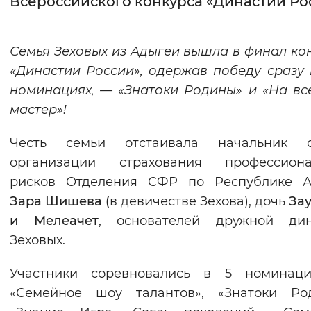
Всероссийского конкурса «Династии Ро
Интервал между буквами
Семья Зеховых из Адыгеи вышла в финал ко
Нормальный
Увеличенный
Большо
«Династии России», одержав победу сразу 
номинациях, — «Знатоки Родины» и «На вс
Цвет сайта
мастер»!
Монохромный
Инверсивный монохромны
Честь семьи отстаивала начальник о
Синий фон
организации страхования профессиона
рисков Отделения СФР по Республике А
Изображения
Зара Шишева (
в девичестве Зехова), дочь
За
Включены
Выключены
и Мелеачет
, основателей дружной дин
Зеховых.
Звуковой ассистент
Участники соревновались в 5 номинац
Воспроизвести
Остановить
Повтори
«Семейное шоу талантов», «Знатоки Род