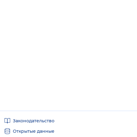
Полезные
Законодательство
ссылки
Открытые данные