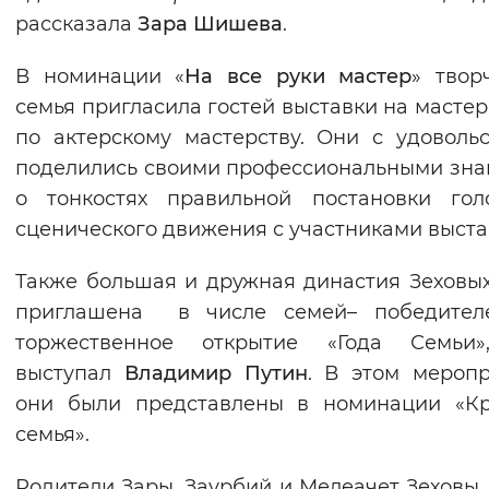
рассказала
Зара Шишева
.
В номинации «
На все руки мастер
» твор
семья пригласила гостей выставки на мастер
по актерскому мастерству. Они с удоволь
поделились своими профессиональными зн
о тонкостях правильной постановки гол
сценического движения с участниками выста
Также большая и дружная династия Зеховы
приглашена в числе семей– победител
торжественное открытие «Года Семьи»
выступал
Владимир Путин
. В этом мероп
они были представлены в номинации «Кр
семья».
Родители Зары, Заурбий и Мелеачет Зеховы,