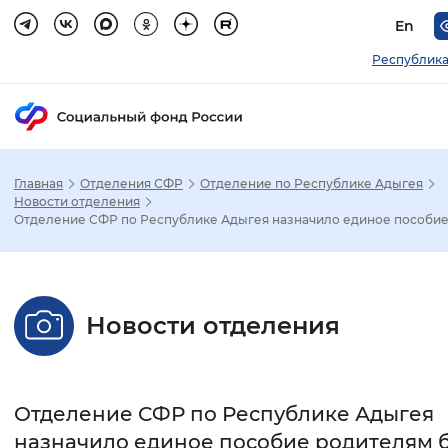
En
Республика
Главная
Отделения СФР
Отделение по Республике Адыгея
Зак
Новости отделения
Отделение СФР по Республике Адыгея назначило единое пособие .
Настройка режима отображения
Размер шрифта
Новости отделения
Стандартный
Увеличенный
Крупны
Шрифт
Отделение СФР по Республике Адыгея
Без засечек
С засечками
назначило единое пособие родителям 