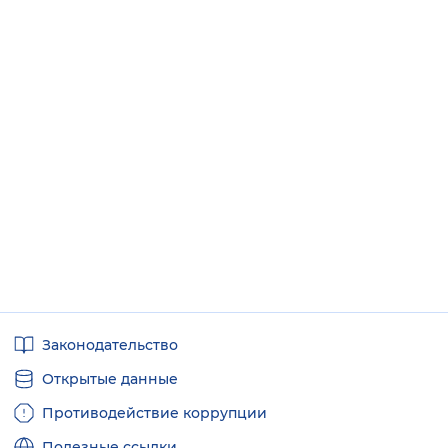
Полезные
Законодательство
ссылки
Открытые данные
Противодействие коррупции
Полезные ссылки