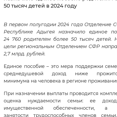
50 тысяч детей в 2024 году
Интервал между буквами
Нормальный
Увеличенный
Большо
В первом полугодии 2024 года Отделение 
Республике Адыгея назначило единое по
Цвет сайта
24 760 родителям более 50 тысяч детей. 
Монохромный
Инверсивный монохромны
цели региональным Отделением СФР напр
2,7 млрд. рублей.
Синий фон
Единое пособие – это мера поддержки семе
Изображения
среднедушевой доход ниже прожито
Включены
Выключены
минимума на человека в регионе проживани
При назначении выплаты проводится компл
Звуковой ассистент
оценка нуждаемости семьи: ее дохо
Воспроизвести
Остановить
Повтори
имущественной обеспеченности, а 
занятости трудоспособных членов семьи