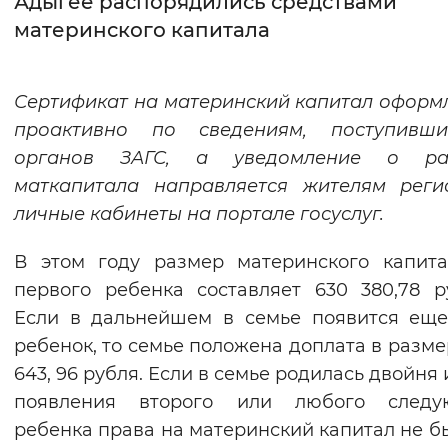
Адыгее распорядились средствами
материнского капитала
Интервал между буквами
Нормальный
Увеличенный
Большо
Сертификат на материнский капитал оформ
проактивно по сведениям, поступивш
Цвет сайта
органов ЗАГС, а уведомление о ра
Монохромный
Инверсивный монохромны
маткапитала направляется жителям реги
Синий фон
личные кабинеты на портале госуслуг.
В этом году размер материнского капит
Изображения
первого ребенка составляет 630 380,78 р
Включены
Выключены
Если в дальнейшем в семье появится ещ
ребенок, то семье положена доплата в разме
Звуковой ассистент
643, 96 рубля. Если в семье родилась двойня 
Воспроизвести
Остановить
Повтори
появления второго или любого следу
ребенка права на материнский капитал не бы