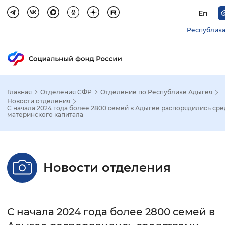
En
Республика
Главная
Отделения СФР
Отделение по Республике Адыгея
Зак
Новости отделения
С начала 2024 года более 2800 семей в Адыгее распорядились ср
материнского капитала
Настройка режима отображения
Размер шрифта
Новости отделения
Стандартный
Увеличенный
Крупны
Шрифт
С начала 2024 года более 2800 семей в
Без засечек
С засечками