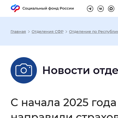
Главная
Отделения СФР
Отделение по Республи
Настройка реж
Размер шрифта
:
Стандартный
Новости отд
Шрифт
:
Без засечек
С з
С начала 2025 год
Интервал между буквами
:
Нор
направили страхо