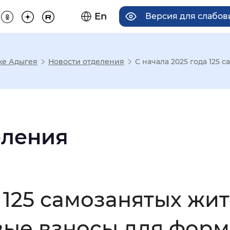
En
Версия для слабо
ке Адыгея
Новости отделения
С начала 2025 года 125 
има отображения
Увеличенный
Крупный
еления
асечками
а 125 самозанятых жи
мальный
Увеличенный
Большо
вые взносы для фор