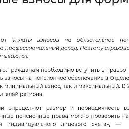
Инверсивный монохромный
Синий
Выключены
от уплаты взносов на обязательное пен
на профессиональный доход.
Поэтому страхово
ести
Остановить
Повторить
итываются.
ю, гражданам необходимо вступить в правоо
ь взносы на пенсионное обеспечение в Отдел
к минимальный взнос, так и максимальный. В 
ителей региона.
и определяют размер и периодичность в
енные пенсионные права можно проверить на
нии индивидуального лицевого счета», —