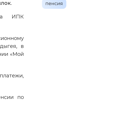
шлок
.
пенсия
ора ИПК
сионному
дыгея, в
нии «Мой
платежи,
енсии по