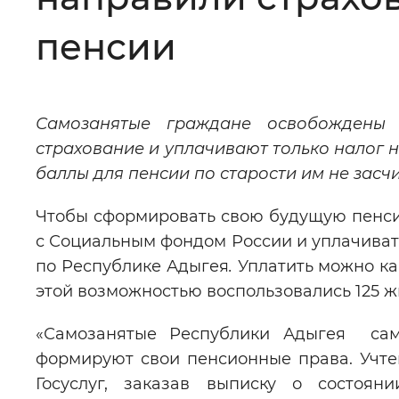
Цвет сайта
:
Монохромный
пенсии
Изображения
:
Включены
Самозанятые граждане
освобождены 
страхование и уплачивают только налог 
Звуковой ассистент
:
Воспроизв
баллы для пенсии по старости им не засч
Чтобы сформировать свою будущую пенси
с Социальным фондом России и уплачиват
по Республике Адыгея
.
Уплатить можно ка
Вернуть стандартные настройки
этой возможностью воспользовались 125 ж
«Самозанятые Республики Адыгея сам
формируют свои пенсионные права. Учт
Госуслуг, заказав выписку о состоя