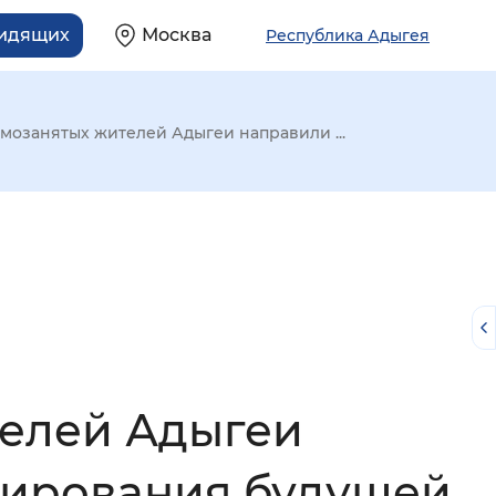
видящих
Москва
Республика Адыгея
самозанятых жителей Адыгеи направили ...
телей Адыгеи
й
мирования будущей