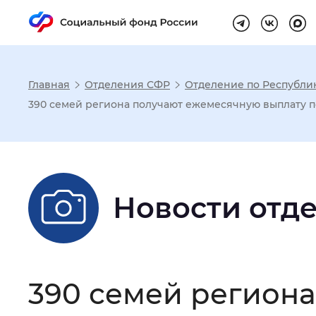
Главная
Отделения СФР
Отделение по Республи
Настройка реж
390 семей региона получают ежемесячную выплату п
Размер шрифта
:
Стандартный
Новости отд
Шрифт
:
Без засечек
С з
Интервал между буквами
:
Нор
390 семей регион