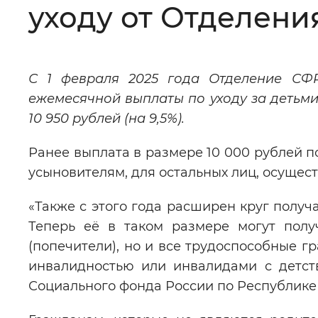
уходу от Отделени
Цвет сайта
:
Монохромный
С 1 февраля 2025 года Отделение СФ
Изображения
:
Включены
ежемесячной выплаты по уходу за детьми
10 950 рублей (на 9,5%).
Звуковой ассистент
:
Воспроизв
Ранее выплата в размере 10 000 рублей п
усыновителям, для остальных лиц, осущест
«Также с этого года расширен круг получ
Вернуть стандартные настройки
Теперь её в таком размере могут полу
(попечители), но и все трудоспособные г
инвалидностью или инвалидами с детст
Социального фонда России по Республик