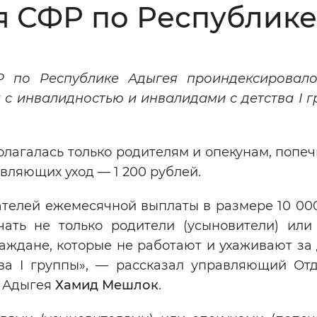
я СФР по Республик
Инверсивный монохромный
Синий
Р по Республике Адыгея проиндексировал
Выключены
 с инвалидностью и инвалидами с детства I г
ести
Остановить
Повторить
олагалась только родителям и опекунам, попе
вляющих уход — 1 200 рублей.
ателей ежемесячной выплаты в размере 10 00
чать не только родители (усыновители) или
раждане, которые не работают и ухаживают за
ва I группы», — рассказал управляющий От
е Адыгея
Хамид Мешлок
.