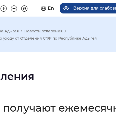
En
Версия для слабо
ке Адыгея
Новости отделения
има отображения
о уходу от Отделения СФР по Республике Адыгея
Увеличенный
Крупный
еления
асечками
мальный
Увеличенный
Большо
а получают ежемесяч