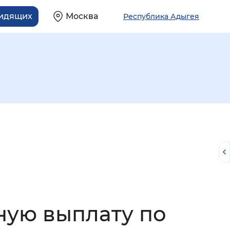
видящих
Москва
Республика Адыгея
й
ную выплату по