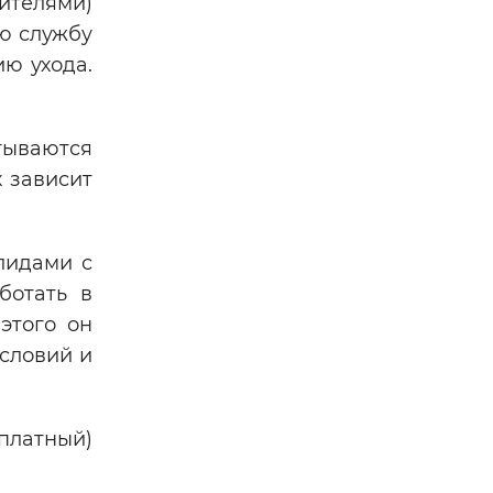
ителями)
ю службу
ю ухода.
тываются
 зависит
лидами с
ботать в
этого он
условий и
сплатный)