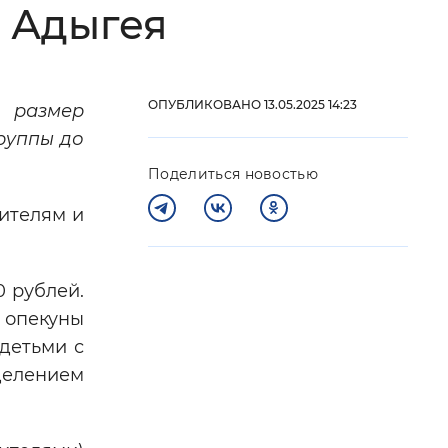
е Адыгея
 фон
ОПУБЛИКОВАНО 13.05.2025 14:23
о размер
руппы до
Поделиться новостью
чителям и
0 рублей.
Закрыть
 опекуны
 детьми с
делением