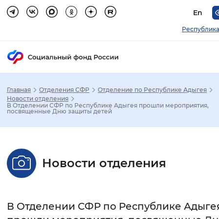
En
Республика
Главная
Отделения СФР
Отделение по Республике Адыгея
Зак
Новости отделения
В Отделении СФР по Республике Адыгея прошли мероприятия,
посвященные Дню защиты детей
Настройка режима отображения
Размер шрифта
Новости отделения
Стандартный
Увеличенный
Крупны
Шрифт
В Отделении СФР по Республике Адыге
Без засечек
С засечками