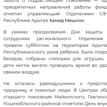
Забота о подрастающем поколении — од
Вернуть стандартные настройки
приоритетных направлений работы фонд
отметил управляющий Отделением С
Республике Адыгея
Хамид Мешлок
.
В рамках празднования Дня защиты 
сотрудники регионального Отделени
провели субботник на территории Адыге
Республиканского дома ребёнка. Были пок
беседки, собраны стеллажи для игрушек,
дети могли весело проводить время во дв
свежем воздухе.
Не остались равнодушными к предсто
празднику и пожилые люди. В Центрах о
старшего поколения Майкопского, Гиагинс
Кошехабльского районов отметили День внук