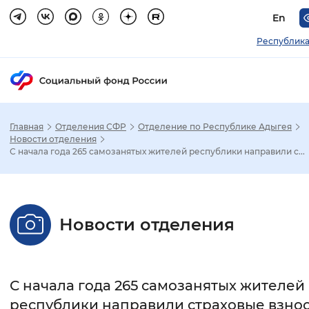
En
Республика
Главная
Отделения СФР
Отделение по Республике Адыгея
Зак
Новости отделения
С начала года 265 самозанятых жителей республики направили с...
Настройка режима отображения
Размер шрифта
Новости отделения
Стандартный
Увеличенный
Крупны
Шрифт
С начала года 265 самозанятых жителей
Без засечек
С засечками
республики направили страховые взно