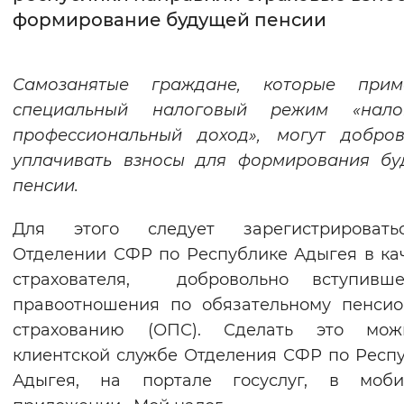
формирование будущей пенсии
Интервал между буквами
Нормальный
Увеличенный
Большо
Самозаняты
е
граждане
,
которые прим
специальный налоговый режим «нал
Цвет сайта
профессиональный доход», могут добров
Монохромный
Инверсивный монохромны
уплачивать взносы для формирования бу
пенсии.
Синий фон
Для этого следует зарегистрироват
Изображения
Отделении СФР по Республике Адыгея в ка
Включены
Выключены
страхователя, добровольно вступивш
правоотношения по обязательному пенси
Звуковой ассистент
страхованию (ОПС). Сделать это мо
клиентской службе Отделения СФР по Респ
Воспроизвести
Остановить
Повтори
Адыгея, на портале госуслуг, в моби