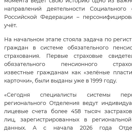
момента ведёт свою историю одно из важ
Вернуть стандартные настройки
направлений деятельности Социального 
Российской Федерации – персонифициров
учёт.
На начальном этапе стояла задача по регис
граждан в системе обязательного пенси
страхования. Первые страховые свидете
обязательного пенсионного страхов
известные гражданам как «зелёные пласт
карточки», были выданы уже в 1999 году.
«Сегодня специалисты системы перс
регионального Отделения ведут индивиду
лицевые счета более 458 тысяч застрахо
лиц, зарегистрированных в регионально
данных. А с начала 2026 года Отде