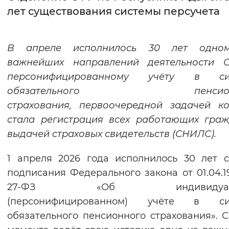
лет существования системы персучета
Интервал между буквами
Нормальный
Увеличенный
Большо
В апреле исполнилось 30 лет одно
важнейших направлений деятельности 
Цвет сайта
персонифицированному учёту
в сис
Монохромный
Инверсивный монохромны
обязательного пенсионн
страхования, первоочередной задачей к
Синий фон
стала регистрация всех работающих гра
выдачей страховых свидетельств (СНИЛС).
Изображения
Включены
Выключены
1 апреля 2026 года исполнилось 30 лет 
подписания Федерального закона от 01.04.
Звуковой ассистент
27-ФЗ «Об индивидуаль
(персонифицированном) учёте в си
Воспроизвести
Остановить
Повтори
обязательного пенсионного страхования». С