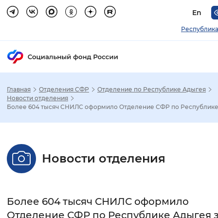
En
Республика
Главная
Отделения СФР
Отделение по Республике Адыгея
Зак
Новости отделения
Более 604 тысяч СНИЛС оформило Отделение СФР по Республике .
Настройка режима отображения
Размер шрифта
Новости отделения
Стандартный
Увеличенный
Крупны
Шрифт
Более 604 тысяч СНИЛС оформило
Без засечек
С засечками
Отделение СФР по Республике Адыгея з