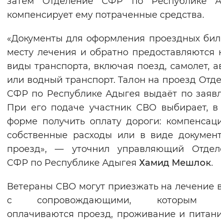
затем Отделение СФР по Республике А
Вернуть стандартные настройки
компенсирует ему потраченные средства.
«Документы для оформления проездных бил
месту лечения и обратно предоставляются 
виды транспорта, включая поезд, самолет, а
или водный транспорт. Талон на проезд Отд
СФР по Республике Адыгея выдаёт по заяв
При его подаче участник СВО выбирает, в
форме получить оплату дороги: компенсац
собственные расходы или в виде докумен
проезд», — уточнил управляющий Отдел
СФР по Республике Адыгея
Хамид Мешлок
.
Ветераны СВО могут приезжать на лечение 
с сопровождающими, которым т
оплачиваются проезд, проживание и питани