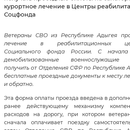
курортное лечение в Центры реабилит
Интервал между буквами
Соцфонда
Нормальный
Увеличенный
Большо
Ветераны СВО из Республике Адыгея про
Цвет сайта
лечение в реабилитационных це
Монохромный
Инверсивный монохромны
Социального фонда России. С начала
демобилизованные военнослужащие 
Синий фон
получить от Отделения СФР по Республике 
бесплатные проездные документы к месту л
Изображения
и обратно.
Включены
Выключены
Эта форма оплаты проезда введена в дополн
Звуковой ассистент
ранее действующему механизму компен
расходов на дорогу, при котором ветер
Воспроизвести
Остановить
Повтори
сначала оплачивает поездку самостоятел