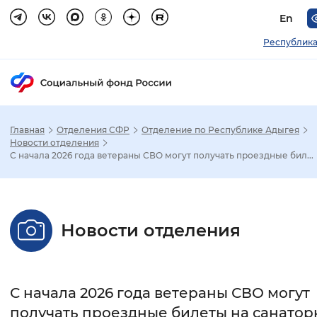
En
Республика
Главная
Отделения СФР
Отделение по Республике Адыгея
Зак
Новости отделения
С начала 2026 года ветераны СВО могут получать проездные бил...
Настройка режима отображения
Размер шрифта
Новости отделения
Стандартный
Увеличенный
Крупны
Шрифт
С начала 2026 года ветераны СВО могут
Без засечек
С засечками
получать проездные билеты на санатор