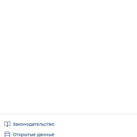
Полезные
Законодательство
ссылки
Открытые данные