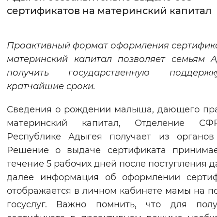
сертификатов на материнский капитал
Интервал между буквами
Нормальный
Увеличенный
Большо
Проактивный формат оформления сертифик
материнский капитал позволяет семьям 
Цвет сайта
получить государственную поддер
Монохромный
Инверсивный монохромны
кратчайшие сроки.
Синий фон
Сведения о рождении малыша, дающего пр
материнский капитал, Отделение С
Изображения
Республике Адыгея получает из органов
Включены
Выключены
Решение о выдаче сертификата принимае
течение 5 рабочих дней после поступления д
Звуковой ассистент
далее информация об оформлении сертиф
отображается в личном кабинете мамы на п
Воспроизвести
Остановить
Повтори
госуслуг. Важно помнить, что для полу