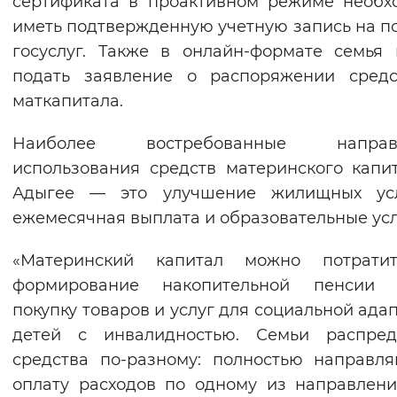
сертификата в проактивном режиме необх
Вернуть стандартные настройки
иметь подтвержденную учетную запись на п
госуслуг. Также в онлайн-формате семья
подать заявление о распоряжении средс
маткапитала.
Наиболее востребованные направ
использования средств материнского капи
Адыгее — это улучшение жилищных усл
ежемесячная выплата и образовательные усл
«Материнский капитал можно потрати
формирование накопительной пенсии 
покупку товаров и услуг для социальной ада
детей с инвалидностью. Семьи распред
средства по-разному: полностью направл
оплату расходов по одному из направлен