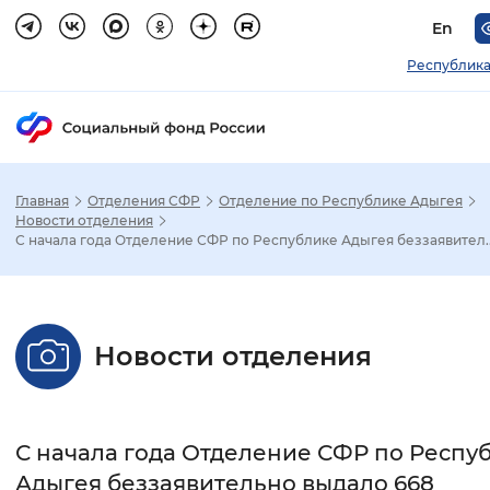
En
Республика
Главная
Отделения СФР
Отделение по Республике Адыгея
Зак
Новости отделения
С начала года Отделение СФР по Республике Адыгея беззаявител..
Настройка режима отображения
Размер шрифта
Новости отделения
Стандартный
Увеличенный
Крупны
Шрифт
С начала года Отделение СФР по Респу
Без засечек
С засечками
Адыгея беззаявительно выдало 668