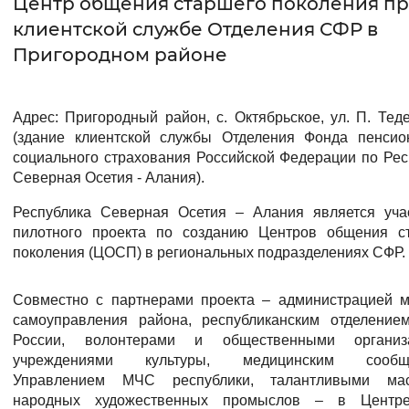
Центр общения старшего поколения п
клиентской службе Отделения СФР в
Интервал между буквами
Пригородном районе
Нормальный
Увеличенный
Большо
Адрес: Пригородный район, с. Октябрьское, ул. П. Тед
Цвет сайта
(здание клиентской службы Отделения Фонда пенсио
Монохромный
Инверсивный монохромны
социального страхования Российской Федерации по Рес
Северная Осетия - Алания).
Синий фон
Республика Северная Осетия – Алания является уча
пилотного проекта по созданию Центров общения с
Изображения
поколения (ЦОСП) в региональных подразделениях СФР.
Включены
Выключены
Совместно с партнерами проекта – администрацией м
самоуправления района, республиканским отделение
Звуковой ассистент
России, волонтерами и общественными организа
Воспроизвести
Остановить
Повтори
учреждениями культуры, медицинским сообще
Управлением МЧС республики, талантливыми мас
народных художественных промыслов – в Центре