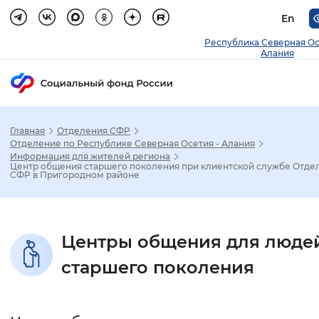
En
Республика Северная О
Алания
Главная
Отделения СФР
Зак
Отделение по Республике Северная Осетия - Алания
Информация для жителей региона
Центр общения старшего поколения при клиентской службе Отде
Настройка режима отображения
СФР в Пригородном районе
Размер шрифта
Центры общения для люде
Стандартный
Увеличенный
Крупны
старшего поколения
Шрифт
Без засечек
С засечками