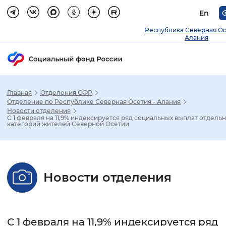
En
Республика Северная О
Алания
Главная
Отделения СФР
Зак
Отделение по Республике Северная Осетия - Алания
Новости отделения
С 1 февраля на 11,9% индексируется ряд социальных выплат отдель
Настройка режима отображения
категорий жителей Северной Осетии
Размер шрифта
Стандартный
Увеличенный
Крупны
Новости отделения
Шрифт
Без засечек
С засечками
С 1 февраля на 11,9% индексируется ряд