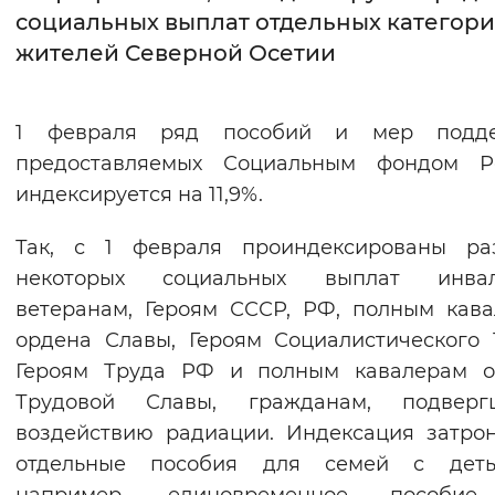
социальных выплат отдельных категор
Интервал между буквами
жителей Северной Осетии
Нормальный
Увеличенный
Большо
1 февраля ряд пособий и мер подде
Цвет сайта
предоставляемых Социальным фондом Ро
Монохромный
Инверсивный монохромны
индексируется на 11,9%.
Синий фон
Так, с 1 февраля проиндексированы ра
некоторых социальных выплат инвал
Изображения
ветеранам, Героям СССР, РФ, полным кав
Включены
Выключены
ордена Славы, Героям Социалистического 
Героям Труда РФ и полным кавалерам о
Звуковой ассистент
Трудовой Славы, гражданам, подверг
воздействию радиации. Индексация затро
Воспроизвести
Остановить
Повтори
отдельные пособия для семей с дет