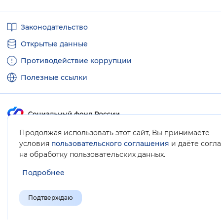
Полезные
Законодательство
ссылки
Открытые данные
Противодействие коррупции
Полезные ссылки
Продолжая использовать этот сайт, Вы принимаете
Карта сайта
условия
пользовательского соглашения
и даёте согл
.
на обработку пользовательских данных
Подробнее
Подтверждаю
© Социальный фонд России, 2008-2026