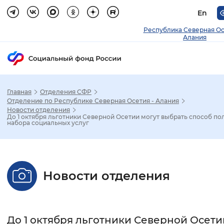
En
Республика Северная О
Алания
Главная
Отделения СФР
Зак
Отделение по Республике Северная Осетия - Алания
Новости отделения
До 1 октября льготники Северной Осетии могут выбрать способ по
Настройка режима отображения
набора социальных услуг
Размер шрифта
Стандартный
Увеличенный
Крупны
Новости отделения
Шрифт
Без засечек
С засечками
До 1 октября льготники Северной Осети