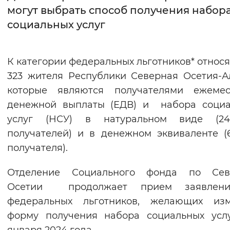
могут выбрать способ получения набор
Интервал между буквами
социальных услуг
Нормальный
Увеличенный
Большо
К категории федеральных льготников* относя
Цвет сайта
323 жителя Республики Северная Осетия-А
Монохромный
Инверсивный монохромны
которые являются получателями ежемес
денежной выплаты (ЕДВ) и набора социа
Синий фон
услуг (НСУ) в натуральном виде (2
получателей) и в денежном эквиваленте (
Изображения
получателя).
Включены
Выключены
Отделение Социального фонда по Сев
Звуковой ассистент
Осетии продолжает прием заявлен
федеральных льготников, желающих изм
Воспроизвести
Остановить
Повтори
форму получения набора социальных усл