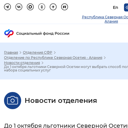
En
Республика Северная О
Алания
Главная
Отделения СФР
Зак
Отделение по Республике Северная Осетия - Алания
Новости отделения
До 1 октября льготники Северной Осетии могут выбрать способ по
Настройка режима отображения
набора социальных услуг
Размер шрифта
Стандартный
Увеличенный
Крупны
Новости отделения
Шрифт
Без засечек
С засечками
До 1 октября льготники Северной Осети