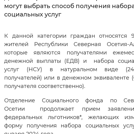
могут выбрать способ получения набор
Интервал между буквами
социальных услуг
Нормальный
Увеличенный
Большо
К данной категории граждан относятся 
Цвет сайта
жителей Республики Северная Осетия-Ал
Монохромный
Инверсивный монохромны
которые являются получателями ежемес
денежной выплаты (ЕДВ) и набора социа
Синий фон
услуг (НСУ) в натуральном виде (2
получателей) или в денежном эквиваленте (
Изображения
получателя соответственно).
Включены
Выключены
Отделение Социального фонда по Сев
Звуковой ассистент
Осетии продолжает прием заявлен
федеральных льготников*, желающих изм
Воспроизвести
Остановить
Повтори
форму получения набора социальных усл