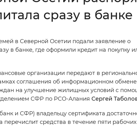
итала сразу в банке
Инверсивный монохромный
Синий
семей в Северной Осетии подали заявление о
Выключены
у в банке, где оформили кредит на покупку и
ести
Остановить
Повторить
нансовые организации передают в региональн
амках соглашения об информационном обмене,
раждан на улучшение жилищных условий с пом
Отделением СФР по РСО-Алания
Сергей Таболо
 банк и СФР) владельцу сертификата достаточн
а перечислит средства в течение пяти рабочих