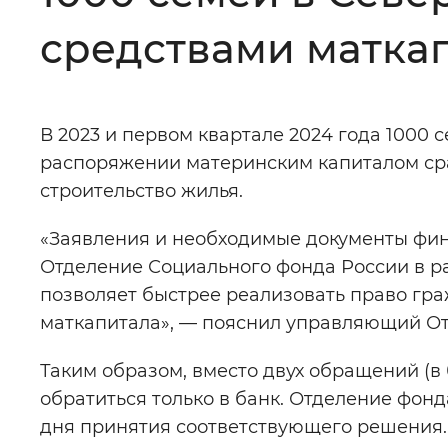
средствами маткап
Цвет сайта
:
Монохромный
В 2023 и первом квартале 2024 года 1000 
Изображения
:
Включены
распоряжении материнским капиталом сраз
строительство жилья.
Звуковой ассистент
:
Воспроизв
«Заявления и необходимые документы фи
Отделение Социального фонда России в р
позволяет быстрее реализовать право г
маткапитала», — пояснил управляющий 
Вернуть стандартные настройки
Таким образом, вместо двух обращений (в
обратиться только в банк. Отделение фонд
дня принятия соответствующего решения.