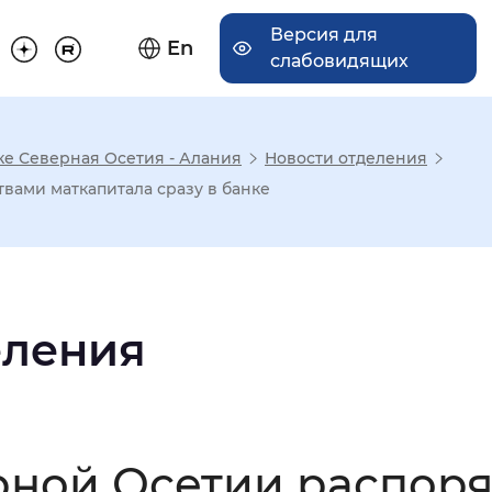
Версия для
En
слабовидящих
ке Северная Осетия - Алания
Новости отделения
има отображения
вами маткапитала сразу в банке
Увеличенный
Крупный
еления
асечками
мальный
Увеличенный
Большо
ерной Осетии распор