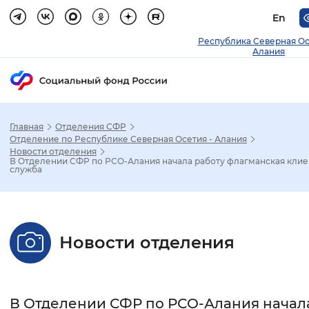
En
Республика Северная О
Алания
Главная
Отделения СФР
Зак
Отделение по Республике Северная Осетия - Алания
Новости отделения
В Отделении СФР по РСО-Алания начала работу флагманская клие
Настройка режима отображения
служба
Размер шрифта
Стандартный
Увеличенный
Крупны
Новости отделения
Шрифт
Без засечек
С засечками
В Отделении СФР по РСО-Алания начал