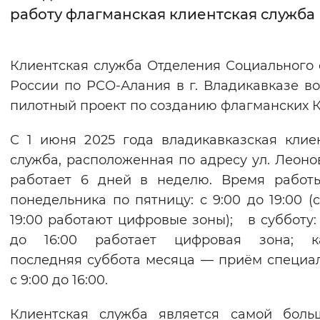
работу флагманская клиентская служба
Интервал между буквами
Нормальный
Увеличенный
Большо
Клиентская служба Отделения Социального
России по РСО-Алания в г. Владикавказе в
Цвет сайта
пилотный проект по созданию флагманских К
Монохромный
Инверсивный монохромны
С 1 июня 2025 года владикавказская клие
Синий фон
служба, расположенная по адресу ул. Леонова
работает 6 дней в неделю. Время работ
Изображения
понедельника по пятницу: с 9:00 до 19:00 (с
Включены
Выключены
19:00 работают цифровые зоны); в субботу: 
до 16:00 работает цифровая зона; к
Звуковой ассистент
последняя суббота месяца — приём специа
с 9:00 до 16:00.
Воспроизвести
Остановить
Повтори
Клиентская служба является самой боль