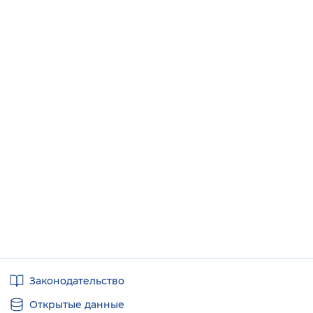
Полезные
Законодательство
ссылки
Открытые данные