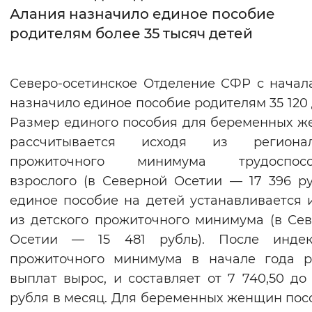
Алания назначило единое пособие
Интервал между буквами
родителям более 35 тысяч детей
Нормальный
Увеличенный
Большо
Северо-осетинское Отделение СФР с начал
Цвет сайта
назначило единое пособие родителям 35 120 
Монохромный
Инверсивный монохромны
Размер единого пособия для беременных 
рассчитывается исходя из регионал
Синий фон
прожиточного минимума трудоспосо
взрослого (в Северной Осетии — 17 396 ру
Изображения
единое пособие на детей устанавливается 
Включены
Выключены
из детского прожиточного минимума (в Се
Осетии — 15 481 рубль). После индек
Звуковой ассистент
прожиточного минимума в начале года р
Воспроизвести
Остановить
Повтори
выплат вырос, и составляет от 7 740,50 до 
рубля в месяц. Для беременных женщин пос