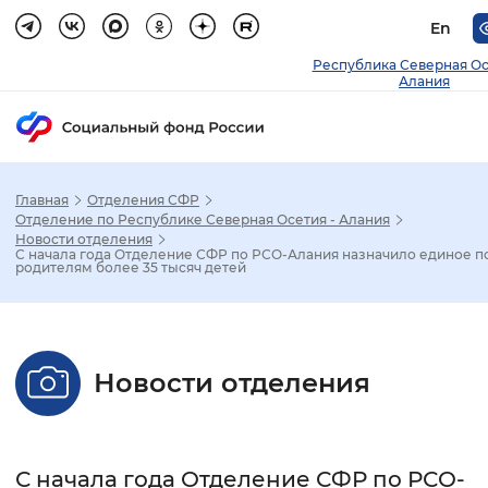
En
Республика Северная О
Алания
Главная
Отделения СФР
Зак
Отделение по Республике Северная Осетия - Алания
Новости отделения
С начала года Отделение СФР по РСО-Алания назначило единое п
Настройка режима отображения
родителям более 35 тысяч детей
Размер шрифта
Стандартный
Увеличенный
Крупны
Новости отделения
Шрифт
Без засечек
С засечками
С начала года Отделение СФР по РСО-