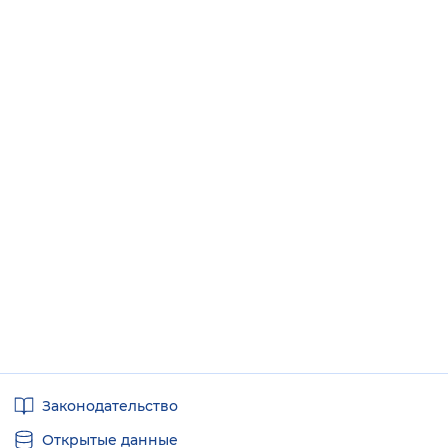
Полезные
Законодательство
ссылки
Открытые данные