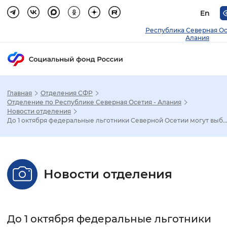
En
Республика Северная О
Алания
Главная
Отделения СФР
Зак
Отделение по Республике Северная Осетия - Алания
Новости отделения
До 1 октября федеральные льготники Северной Осетии могут выб..
Настройка режима отображения
Размер шрифта
Новости отделения
Стандартный
Увеличенный
Крупны
Шрифт
До 1 октября федеральные льготники
Без засечек
С засечками