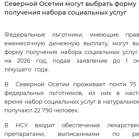
Северной Осетии могут выбрать форму
получения набора социальных услуг
Интервал между буквами
Нормальный
Увеличенный
Большо
Федеральные льготники, имеющие пра
Цвет сайта
ежемесячную денежную выплату, могут в
форму получения набора социальных услуг
Монохромный
Инверсивный монохромны
на 2026 год, подав заявление до 1 ок
Синий фон
текущего года.
Изображения
В Северной Осетии проживает почти 75 
федеральных льготников, из них в наст
Включены
Выключены
время набор социальных услуг в натурально
получают 22 790 человек.
Звуковой ассистент
Воспроизвести
Остановить
Повтори
В НСУ входит обеспечение лекарстве
препаратами, выписанными по рец