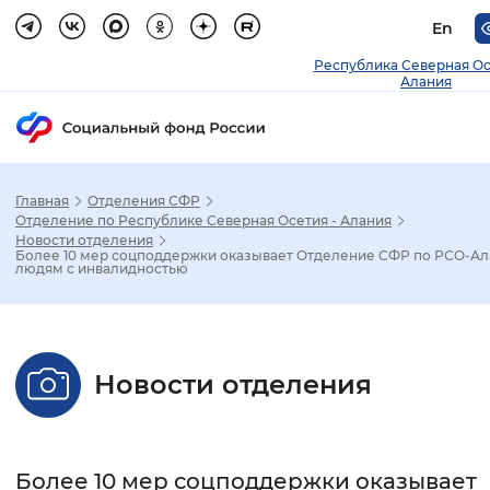
En
Республика Северная О
Алания
Главная
Отделения СФР
Зак
Отделение по Республике Северная Осетия - Алания
Новости отделения
Более 10 мер соцподдержки оказывает Отделение СФР по РСО-Ал
Настройка режима отображения
людям с инвалидностью
Размер шрифта
Стандартный
Увеличенный
Крупны
Новости отделения
Шрифт
Без засечек
С засечками
Более 10 мер соцподдержки оказывает