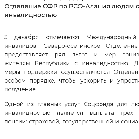
Отделение СФР по РСО-Алания людям с
Интервал между буквами
инвалидностью
Нормальный
Увеличенный
Большо
3 декабря отмечается Международный
Цвет сайта
инвалидов. Северо-осетинское Отделени
Монохромный
Инверсивный монохромны
предоставляет ряд льгот и мер социа
жителям Республики с инвалидностью. Д
Синий фон
меры поддержки осуществляются Отделен
особом порядке, чтобы ускорить и упрост
Изображения
получение.
Включены
Выключены
Одной из главных услуг Соцфонда для л
Звуковой ассистент
инвалидностью является выплата трех 
пенсии: страховой, государственной и социа
Воспроизвести
Остановить
Повтори