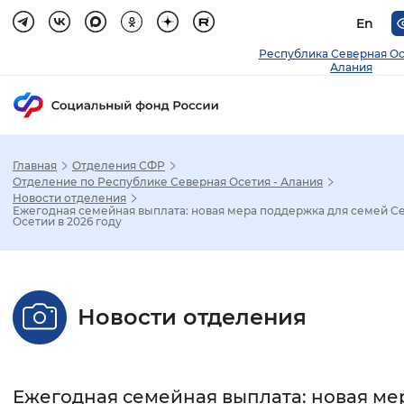
En
Республика Северная О
Алания
Главная
Отделения СФР
Зак
Отделение по Республике Северная Осетия - Алания
Новости отделения
Ежегодная семейная выплата: новая мера поддержка для семей С
Настройка режима отображения
Осетии в 2026 году
Размер шрифта
Стандартный
Увеличенный
Крупны
Новости отделения
Шрифт
Без засечек
С засечками
Ежегодная семейная выплата: новая ме