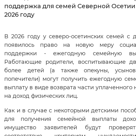
поддержка для семей Северной Осетии
Интервал между буквами
2026 году
Нормальный
Увеличенный
Большо
В 2026 году у северо-осетинских семей с 
Цвет сайта
появилось право на новую меру социа
Монохромный
Инверсивный монохромны
поддержки - ежегодную семейную вып
Работающие родители, воспитывающие дв
Синий фон
более детей (а также опекуны, усынови
попечители) могут получить ежегодную се
Изображения
выплату в виде возврата части уплаченного 
Включены
Выключены
на доход физических лиц.
Звуковой ассистент
Как и в случае с некоторыми детскими посо
для получения семейной выплаты дох
Воспроизвести
Остановить
Повтори
имущество заявителей будут проверя