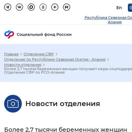
En
Республика Северная О
Алания
Главная
Отделения СФР
Зак
Отделение по Республике Северная Осетия - Алания
Новости отделения
Более 2,7 тысячи беременных женщин получают меры соцподдерж
Настройка режима отображения
Отделения СФР по РСО-Алания
Размер шрифта
Стандартный
Увеличенный
Крупны
Новости отделения
Шрифт
Без засечек
С засечками
Более 2,7 тысячи беременных женщин