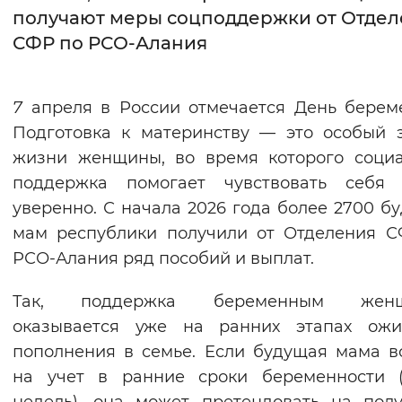
получают меры соцподдержки от Отде
Интервал между буквами
СФР по РСО-Алания
Нормальный
Увеличенный
Большо
7
апреля в России отмечается День берем
Цвет сайта
Подготовка к материнству — это особый 
Монохромный
Инверсивный монохромны
жизни женщины, во время которого соци
поддержка помогает чувствовать себя 
Синий фон
уверенно. С начала 2026 года более 2700 б
мам республики получили от Отделения 
Изображения
РСО-Алания ряд пособий и выплат.
Включены
Выключены
Так, поддержка беременным жен
Звуковой ассистент
оказывается уже на ранних этапах ожи
пополнения в семье. Если будущая мама в
Воспроизвести
Остановить
Повтори
на учет в ранние сроки беременности (