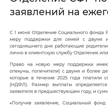
заявлений на еже
Цвет сайта
:
Монохромный
С 1 июня Отделение Социального фонда 
Изображения
:
Включены
меру поддержки для семей с двумя и
сегодняшнего дня работающие родители м
Звуковой ассистент
:
Воспроизв
лично в клиентскую службу Отделения ил
Право на новую меру поддержки имеют
опекуны, попечители) с двумя и более де
которые в течение 2025 года платили с
Вернуть стандартные настройки
(НДФЛ). Размер выплаты определяетс
заявителя в предшествующем году, и сумм
«
Получив заявление, Социальный фонд 