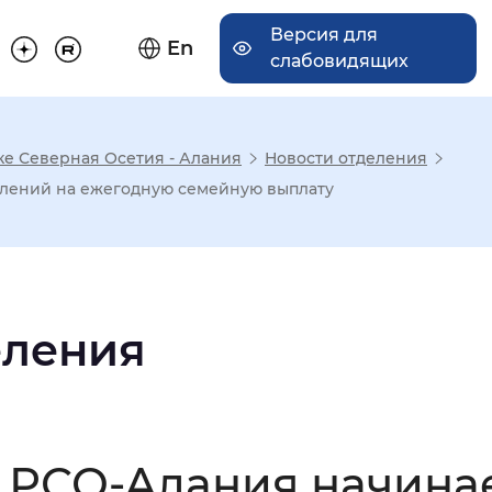
Версия для
En
слабовидящих
ке Северная Осетия - Алания
Новости отделения
има отображения
влений на ежегодную семейную выплату
Увеличенный
Крупный
еления
асечками
мальный
Увеличенный
Большо
 РСО-Алания начина