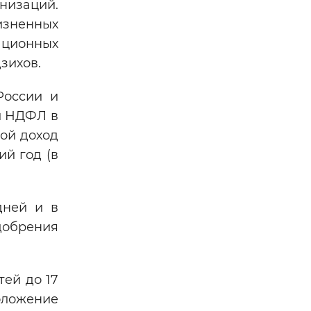
низаций.
изненных
ационных
зихов.
России и
и НДФЛ в
вой доход
й год (в
дней и в
добрения
тей до 17
оложение