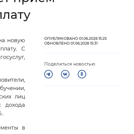
плату
 фон
ОПУБЛИКОВАНО 01.06.2026 15:25
на новую
ОБНОВЛЕНО 01.06.2026 15:31
плату. С
осуслуг,
Поделиться новостью
овители,
обучении,
ских лиц
Закрыть
с дохода
%.
ументы в