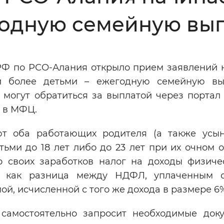
годную семейную вы
Инверсивный монохромный
Синий
РФ по РСО-Алания открыло прием заявлений 
Выключены
 более детьми – ежегодную семейную вы
огут обратиться за выплатой через портал г
ести
Остановить
Повторить
и в МФЦ.
 оба работающих родителя (а также усын
тьми до 18 лет либо до 23 лет при их очном 
о своих заработков налог на доходы физиче
я как разница между НДФЛ, уплаченным 
ой, исчисленной с того же дохода в размере 6
самостоятельно запросит необходимые док