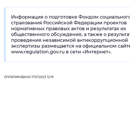
Интервал между буквами
Информация о подготовке Фондом социальног
Нормальный
Увеличенный
Большо
страхования Российской Федерации проектов
нормативных правовых актов и результатах их
общественного обсуждения, а также о результа
Цвет сайта
проведения независимой антикоррупционной
экспертизы размещается на официальном сайт
Монохромный
Инверсивный монохромны
www.regulation.gov.ru в сети «Интернет».
Синий фон
Изображения
ОПУБЛИКОВАНО 17.07.2023 12:19
Включены
Выключены
Звуковой ассистент
Воспроизвести
Остановить
Повтори