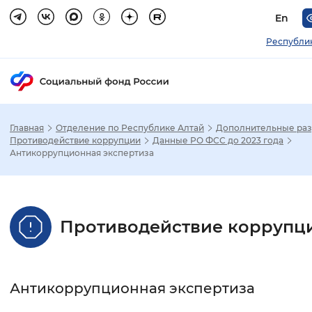
En
Республи
Главная
Отделение по Республике Алтай
Дополнительные ра
Зак
Противодействие коррупции
Данные РО ФСС до 2023 года
Антикоррупционная экспертиза
Настройка режима отображения
Размер шрифта
Противодействие коррупц
Стандартный
Увеличенный
Крупны
Шрифт
Антикоррупционная экспертиза
Без засечек
С засечками