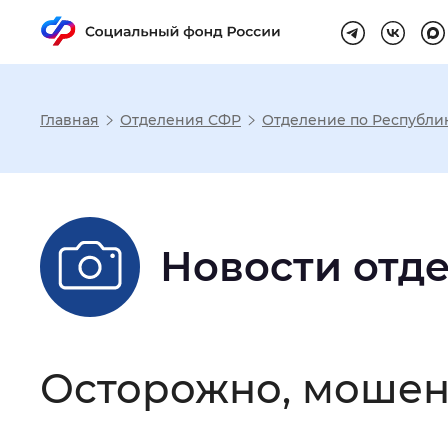
Главная
Отделения СФР
Отделение по Республи
Настройка реж
Размер шрифта
:
Стандартный
Новости отд
Шрифт
:
Без засечек
С з
Осторожно, мошен
Интервал между буквами
:
Нор