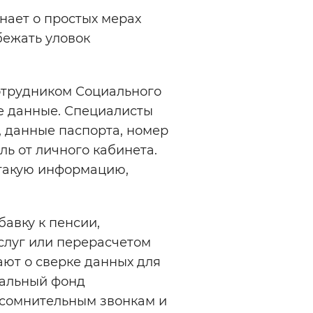
ает о простых мерах
Инверсивный монохромный
Синий
бежать уловок
Выключены
отрудником Социального
е данные. Специалисты
 данные паспорта, номер
ести
Остановить
Повторить
ль от личного кабинета.
 такую информацию,
авку к пенсии,
луг или перерасчетом
ют о сверке данных для
иальный фонд
 сомнительным звонкам и