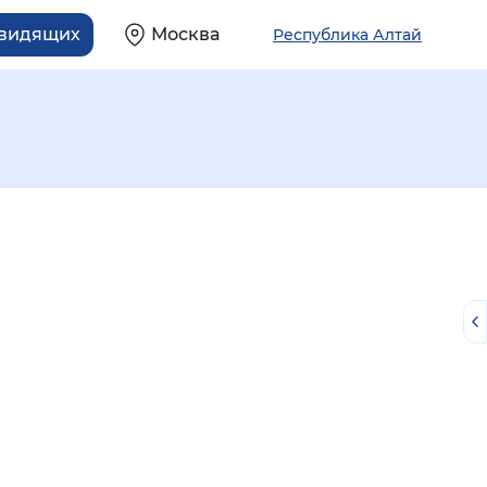
овидящих
Москва
Республика Алтай
й