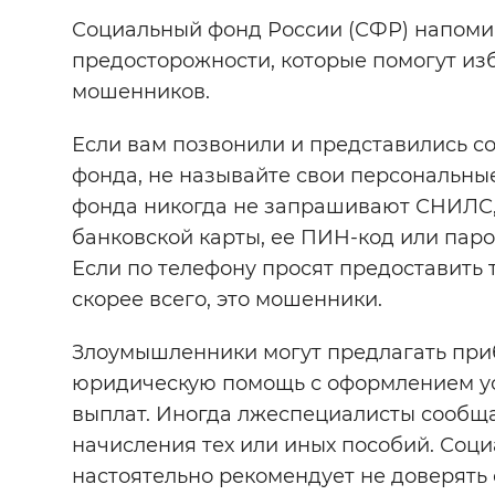
Социальный фонд России (СФР) напомин
Цвет сайта
:
Монохромный
предосторожности, которые помогут из
мошенников.
Изображения
:
Включены
Если вам позвонили и представились с
фонда, не называйте свои персональны
фонда никогда не запрашивают СНИЛС,
Звуковой ассистент
:
Воспроизв
банковской карты, ее ПИН-код или паро
Если по телефону просят предоставить
скорее всего, это мошенники.
Вернуть стандартные настройки
Злоумышленники могут предлагать приб
юридическую помощь с оформлением ус
выплат. Иногда лжеспециалисты сообща
начисления тех или иных пособий. Соц
настоятельно рекомендует не доверять