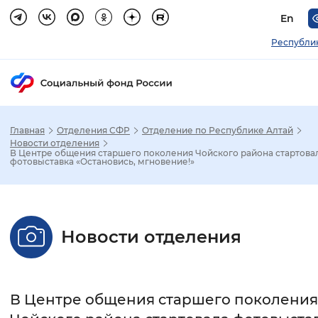
En
Республи
Главная
Отделения СФР
Отделение по Республике Алтай
Зак
Новости отделения
В Центре общения старшего поколения Чойского района стартова
фотовыставка «Остановись, мгновение!»
Настройка режима отображения
Размер шрифта
Новости отделения
Стандартный
Увеличенный
Крупны
Шрифт
В Центре общения старшего поколения
Без засечек
С засечками