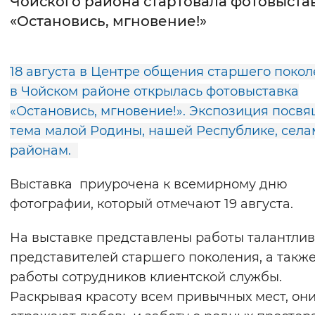
Чойского района стартовала фотовыста
«Остановись, мгновение!»
Интервал между буквами
Нормальный
Увеличенный
Большо
18 августа в Центре общения старшего поко
в Чойском районе открылась фотовыставка
Цвет сайта
«Остановись, мгновение!». Экспозиция посв
Монохромный
Инверсивный монохромны
тема малой Родины, нашей Республике, села
Синий фон
районам.
Выставка приурочена к всемирному дню
Изображения
фотографии, который отмечают 19 августа.
Включены
Выключены
На выставке представлены работы талантли
Звуковой ассистент
представителей старшего поколения, а такж
работы сотрудников клиентской службы.
Воспроизвести
Остановить
Повтори
Раскрывая красоту всем привычных мест, он