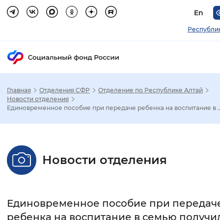
En
Республи
Главная
Отделения СФР
Отделение по Республике Алтай
Зак
Новости отделения
Единовременное пособие при передаче ребенка на воспитание в ..
Настройка режима отображения
Размер шрифта
Новости отделения
Стандартный
Увеличенный
Крупны
Шрифт
Единовременное пособие при передач
Без засечек
С засечками
ребенка на воспитание в семью получи