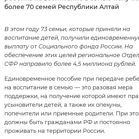
более 70 семей Республики Алтай
Интервал между буквами
Нормальный
Увеличенный
Большо
В этом году 73 семьи, которые приняли на
воспитание детей, получили единовременн
Цвет сайта
выплату от Социального фонда России. На
Монохромный
Инверсивный монохромны
обеспечение этих целей региональное Отде
СФР направило более 4,5 миллиона рублей.
Синий фон
Единовременное пособие при передаче реб
Изображения
на воспитание в семью — это разовая мера
Включены
Выключены
поддержки, на получение которой имеют пра
усыновители детей, а также их опекуны,
Звуковой ассистент
попечители или приемные родители. При эт
должны быть гражданами РФ и постоянно
Воспроизвести
Остановить
Повтори
проживать на территории России.