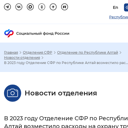
En
Республи
Главная
Отделения СФР
Отделение по Республике Алтай
Зак
Новости отделения
В 2023 году Отделение СФР по Республике Алтай возместило рас..
Настройка режима отображения
Размер шрифта
Новости отделения
Стандартный
Увеличенный
Крупны
Шрифт
В 2023 году Отделение СФР по Республ
Без засечек
С засечками
Алтай возместило расходы на охрану тр