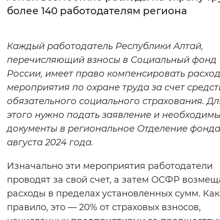
более 140 работодателям региона
Интервал между буквами
Нормальный
Увеличенный
Большо
Каждый работодатель Республики Алтай,
перечисляющий взносы в Социальный фонд
Цвет сайта
России, имеет право компенсировать расхо
Монохромный
Инверсивный монохромны
мероприятия по охране труда за счет средст
обязательного социального страхования. Дл
Синий фон
этого нужно подать заявление и необходим
документы в региональное Отделение фонда 
Изображения
августа 2024 года.
Включены
Выключены
Изначально эти мероприятия работодатели
Звуковой ассистент
проводят за свой счет, а затем ОСФР возмещ
расходы в пределах установленных сумм. Как
Воспроизвести
Остановить
Повтори
правило, это — 20% от страховых взносов,