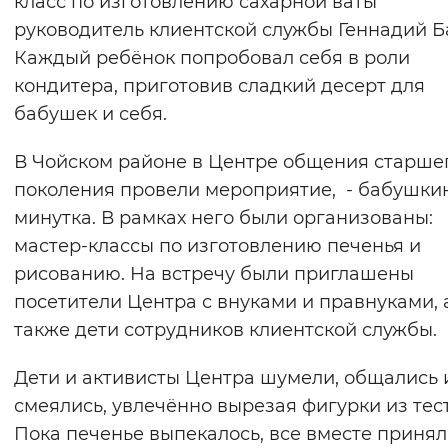
класс по изготовлению сахарной ваты
Вернуть стандартные настройки
руководитель клиентской службы Геннадий Б
Каждый ребёнок попробовал себя в роли
кондитера, приготовив сладкий десерт для
бабушек и себя.
В Чойском районе в Центре общения старше
поколения провели мероприятие, - бабушки
минутка. В рамках него были организованы:
мастер-классы по изготовлению печенья и
рисованию. На встречу были приглашены
посетители Центра с внуками и правнуками, 
также дети сотрудников клиентской службы.
Дети и активисты Центра шумели, общались 
смеялись, увлечённо вырезая фигурки из тест
Пока печенье выпекалось, все вместе приня