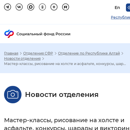
En
Республи
Главная
Отделения СФР
Отделение по Республике Алтай
Зак
Новости отделения
Мастер-классы, рисование на холсте и асфальте, конкурсы, шар...
Настройка режима отображения
Размер шрифта
Новости отделения
Стандартный
Увеличенный
Крупны
Шрифт
Мастер-классы, рисование на холсте и
Без засечек
С засечками
асфальте, конкурсы, шарады и викторин