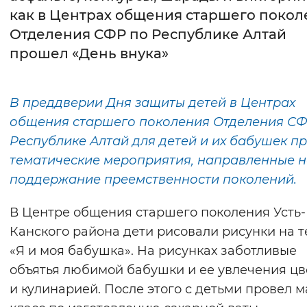
как в Центрах общения старшего покол
Интервал между буквами
Отделения СФР по Республике Алтай
прошел «День внука»
Нормальный
Увеличенный
Большо
Цвет сайта
В преддверии Дня защиты детей в Центрах
Монохромный
Инверсивный монохромны
общения старшего поколения Отделения СФ
Республике Алтай для детей и их бабушек п
Синий фон
тематические мероприятия, направленные 
поддержание преемственности поколений.
Изображения
Включены
Выключены
В Центре общения старшего поколения Усть-
Канского района дети рисовали рисунки на т
Звуковой ассистент
«Я и моя бабушка». На рисунках заботливые
объятья любимой бабушки и ее увлечения ц
Воспроизвести
Остановить
Повтори
и кулинарией. После этого с детьми провел м