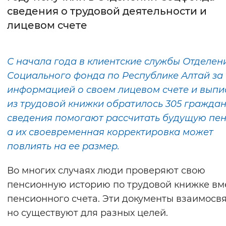
сведения о трудовой деятельности и
Интервал между буквами
лицевом счете
Нормальный
Увеличенный
Большо
С начала года в клиентские службы Отделен
Цвет сайта
Социального фонда по Республике Алтай за
Монохромный
Инверсивный монохромны
информацией о своем лицевом счете и выпи
из трудовой книжки обратилось 305 граждан
Синий фон
сведения помогают рассчитать будущую пен
а их своевременная корректировка может
Изображения
повлиять на ее размер.
Включены
Выключены
Во многих случаях люди проверяют свою
Звуковой ассистент
пенсионную историю по трудовой книжке вм
пенсионного счета. Эти документы взаимосв
Воспроизвести
Остановить
Повтори
но существуют для разных целей.