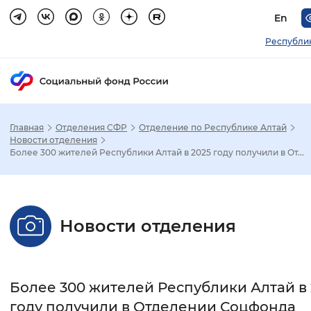
En
Республи
Главная
Отделения СФР
Отделение по Республике Алтай
Зак
Новости отделения
Более 300 жителей Республики Алтай в 2025 году получили в От...
Настройка режима отображения
Размер шрифта
Новости отделения
Стандартный
Увеличенный
Крупны
Шрифт
Более 300 жителей Республики Алтай в 
Без засечек
С засечками
году получили в Отделении Соцфонда