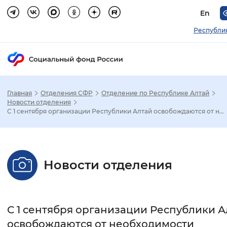
En
Республи
Главная
Отделения СФР
Отделение по Республике Алтай
Зак
Новости отделения
С 1 сентября организации Республики Алтай освобождаются от н...
Настройка режима отображения
Размер шрифта
Новости отделения
Стандартный
Увеличенный
Крупны
Шрифт
С 1 сентября организации Республики А
Без засечек
С засечками
освобождаются от необходимости