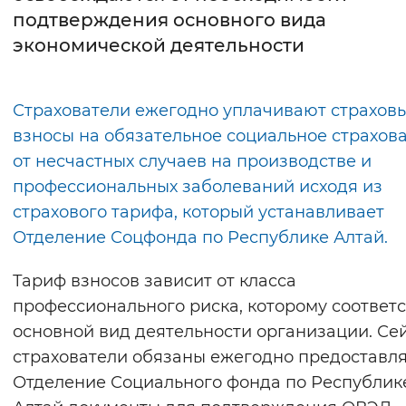
подтверждения основного вида
Интервал между буквами
экономической деятельности
Нормальный
Увеличенный
Большо
Страхователи ежегодно уплачивают страхов
Цвет сайта
взносы на обязательное социальное страхов
Монохромный
Инверсивный монохромны
от несчастных случаев на производстве и
профессиональных заболеваний исходя из
Синий фон
страхового тарифа, который устанавливает
Отделение Соцфонда по Республике Алтай.
Изображения
Включены
Выключены
Тариф взносов зависит от класса
профессионального риска, которому соответс
Звуковой ассистент
основной вид деятельности организации. Се
страхователи обязаны ежегодно предоставля
Воспроизвести
Остановить
Повтори
Отделение Социального фонда по Республик