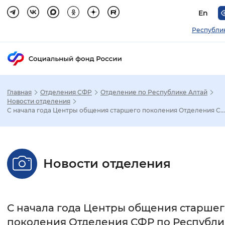
En
Республи
Главная
Отделения СФР
Отделение по Республике Алтай
Зак
Новости отделения
С начала года Центры общения старшего поколения Отделения С...
Настройка режима отображения
Размер шрифта
Новости отделения
Стандартный
Увеличенный
Крупны
Шрифт
С начала года Центры общения старшег
Без засечек
С засечками
поколения Отделения СФР по Республи