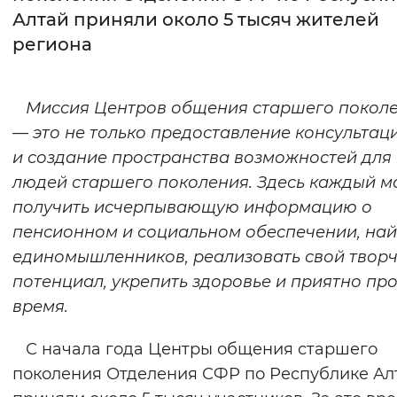
Алтай приняли около 5 тысяч жителей
Интервал между буквами
региона
Нормальный
Увеличенный
Большо
Миссия Центров общения старшего покол
Цвет сайта
— это не только предоставление консультаци
Монохромный
Инверсивный монохромны
и создание пространства возможностей для
людей старшего поколения. Здесь каждый м
Синий фон
получить исчерпывающую информацию о
пенсионном и социальном обеспечении, най
Изображения
единомышленников, реализовать свой твор
Включены
Выключены
потенциал, укрепить здоровье и приятно пр
время.
Звуковой ассистент
С начала года Центры общения старшего
Воспроизвести
Остановить
Повтори
поколения Отделения СФР по Республике Ал