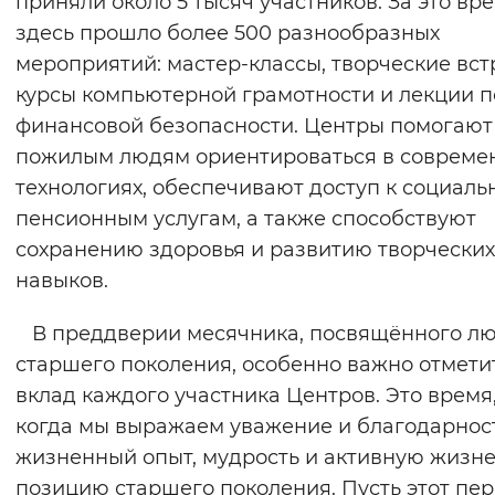
приняли около 5 тысяч участников. За это вр
Вернуть стандартные настройки
здесь прошло более 500 разнообразных
мероприятий: мастер-классы, творческие вст
курсы компьютерной грамотности и лекции п
финансовой безопасности. Центры помогают
пожилым людям ориентироваться в совреме
технологиях, обеспечивают доступ к социаль
пенсионным услугам, а также способствуют
сохранению здоровья и развитию творческих
навыков.
В преддверии месячника, посвящённого л
старшего поколения, особенно важно отмети
вклад каждого участника Центров. Это время
когда мы выражаем уважение и благодарност
жизненный опыт, мудрость и активную жизн
позицию старшего поколения. Пусть этот пе