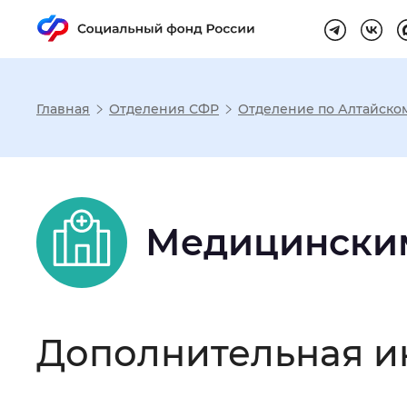
Главная
Отделения СФР
Отделение по Алтайско
Настройка реж
Размер шрифта
:
Стандартный
Медицински
Шрифт
:
Без засечек
С з
Дополнительная и
Интервал между буквами
:
Нор