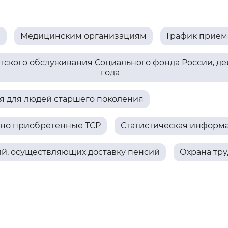
Инверсивный монохромный
Синий
м
Медицинским организациям
График прием
Выключены
ского обслуживания Социального фонда России, дей
года
ести
Остановить
Повторить
 для людей старшего поколения
ьно приобретенные ТСР
Статистическая информ
ий, осуществляющих доставку пенсий
Охрана тру