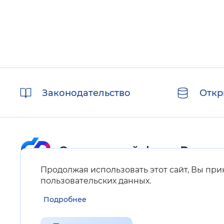
Полезные
Законодательство
Откр
ссылки
Продолжая использовать этот сайт, Вы пр
Карта сайта
пользовательских данных
.
Подробнее
Нашли ошибку на сайте?
Выделите фрагмент текста и нажмите Ctrl+ENTER.