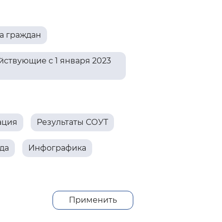
 фон
а граждан
ствующие с 1 января 2023
ация
Результаты СОУТ
да
Инфографика
Закрыть
Применить