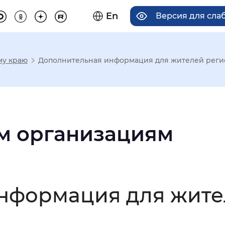
En
Версия для сл
му краю
Дополнительная информация для жителей реги
има отображения
Увеличенный
Крупный
м организациям
асечками
нформация для жите
мальный
Увеличенный
Большо