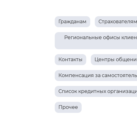
Цвет сайта
:
Монохромный
Гражданам
Страхователя
Изображения
:
Включены
Региональные офисы клиент
Звуковой ассистент
:
Воспроизв
Контакты
Центры общения
Компенсация за самостоятел
Список кредитных организац
Вернуть стандартные настройки
Прочее