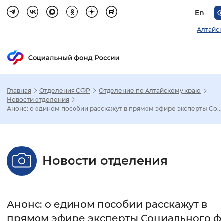
En
Алтайс
Главная
Отделения СФР
Отделение по Алтайскому краю
Зак
Новости отделения
Анонс: о едином пособии расскажут в прямом эфире эксперты Со..
Настройка режима отображения
Размер шрифта
Новости отделения
Стандартный
Увеличенный
Крупны
Шрифт
Анонс: о едином пособии расскажут в
Без засечек
С засечками
прямом эфире эксперты Социального 