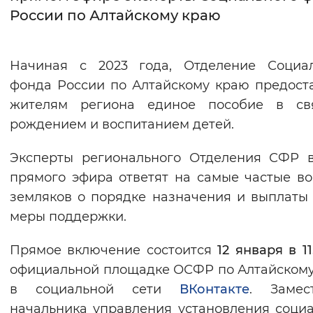
России по Алтайскому краю
Интервал между буквами
Нормальный
Увеличенный
Большо
Начиная с 2023 года, Отделение Социал
фонда России по Алтайскому краю предост
Цвет сайта
жителям региона единое пособие в св
Монохромный
Инверсивный монохромны
рождением и воспитанием детей.
Синий фон
Эксперты регионального Отделения СФР 
прямого эфира ответят на самые частые в
Изображения
земляков о порядке назначения и выплаты
Включены
Выключены
меры поддержки.
Прямое включение состоится
Звуковой ассистент
12 января в 11
официальной площадке ОСФР по Алтайском
Воспроизвести
Остановить
Повтори
в социальной сети
ВКонтакте
. Замес
начальника управления установления соци