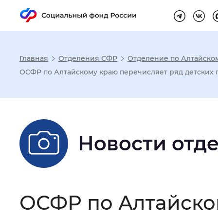
Главная
Отделения СФР
Отделение по Алтайско
Настройка реж
ОСФР по Алтайскому краю перечисляет ряд детских п
Размер шрифта
:
Стандартный
Новости отд
Шрифт
:
Без засечек
С з
Интервал между буквами
:
Нор
ОСФР по Алтайско