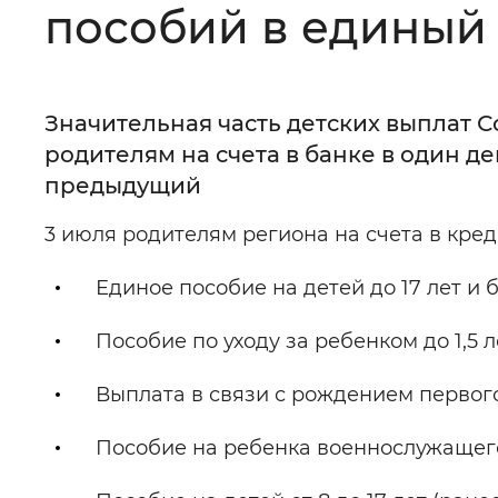
пособий в единый 
Цвет сайта
:
Монохромный
Значительная часть детских выплат 
Изображения
:
Включены
родителям на счета в банке в один де
предыдущий
Звуковой ассистент
:
Воспроизв
3 июля родителям региона на счета в кред
Единое пособие на детей до 17 лет 
Пособие по уходу за ребенком до 1,5
Вернуть стандартные настройки
Выплата в связи с рождением первого 
Пособие на ребенка военнослужащего