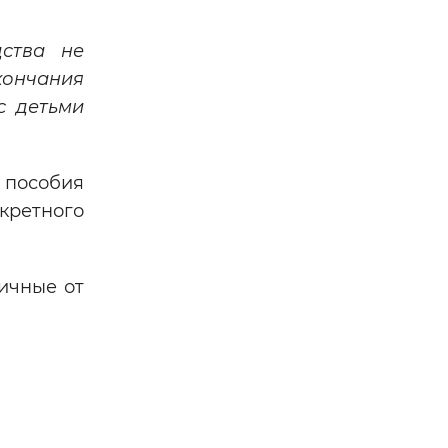
дства не
кончания
с детьми
 пособия
кретного
ичные от