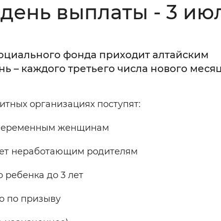
день выплаты - 3 ию
Инверсивный монохромный
Синий
Социального фонда приходит алтайским
Выключены
нь – каждого третьего числа нового месяц
ести
Остановить
Повторить
итных организациях поступят:
и беременным женщинам
 лет неработающим родителям
ребенка до 3 лет
 по призыву