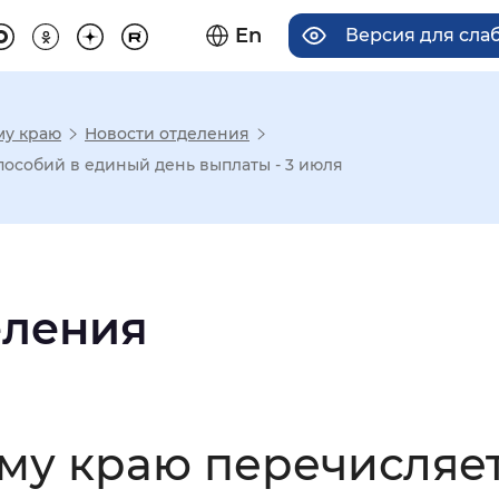
En
Версия для сл
му краю
Новости отделения
има отображения
особий в единый день выплаты - 3 июля
Увеличенный
Крупный
еления
асечками
мальный
Увеличенный
Большо
му краю перечисляет