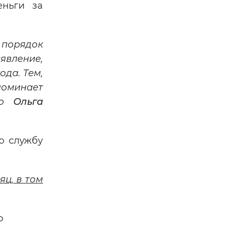
еньги за
ь порядок
явление,
ода. Тем,
поминает
раю
Ольга
ю службу
яц, в том
о