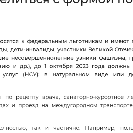
Инверсивный монохромный
Синий
Выключены
носятся к федеральным льготникам и имеют 
ы, дети-инвалиды, участники Великой Отече
ести
Остановить
Повторить
шие несовершеннолетние узники фашизма, г
ию и др.), до 1 октября 2023 года должны
 услуг (НСУ): в натуральном виде или д
 по рецепту врача, санаторно-курортное л
дах и проезд на междугородном транспорте
ностью, так и частично. Например, поль