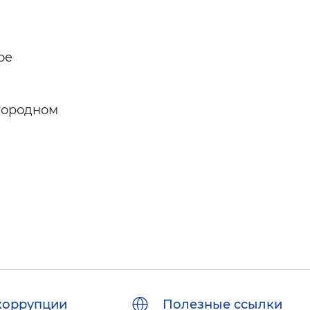
ое
городном
коррупции
Полезные ссылки