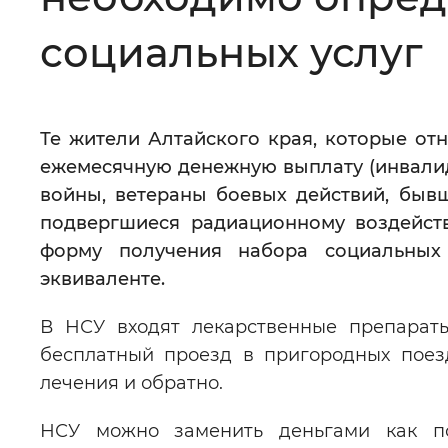
Цвет сайта
:
Монохромный
социальных услуг
Изображения
:
Включены
Те жители Алтайского края, которые от
ежемесячную денежную выплату (инвалид
Звуковой ассистент
:
Воспроизв
войны, ветераны боевых действий, быв
подвергшиеся радиационному воздейств
форму получения набора социальных
эквиваленте.
Вернуть стандартные настройки
В НСУ входят лекарственные препараты
бесплатный проезд в пригородных поез
лечения и обратно.
НСУ можно заменить деньгами как пол