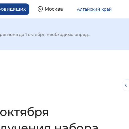
абовидящих
Москва
Алтайский край
егиона до 1 октября необходимо опред...
 октября
й
олучения набора