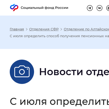
Главная
Отделения СФР
Отделение по Алтайско
Настройка реж
С июля определить способ получения пенсионных на
Размер шрифта
:
Стандартный
Новости отд
Шрифт
:
Без засечек
С з
Интервал между буквами
:
Нор
С июля определит