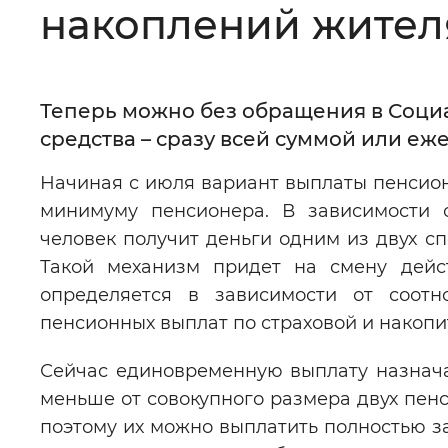
накоплений жител
Цвет сайта
:
Монохромный
Теперь можно без обращения в Социа
Изображения
:
Включены
средства – сразу всей суммой или е
Начиная с июля вариант выплаты пенсио
Звуковой ассистент
:
Воспроизв
минимуму пенсионера. В зависимости 
человек получит деньги одним из двух с
Такой механизм придет на смену дейс
определяется в зависимости от соот
Вернуть стандартные настройки
пенсионных выплат по страховой и накопи
Сейчас единовременную выплату назначаю
меньше от совокупного размера двух пен
поэтому их можно выплатить полностью за 