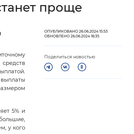
станет проще
 фон
ОПУБЛИКОВАНО 26.06.2024 15:53
ы
ОБНОВЛЕНО 26.06.2024 16:35
иточному
Поделиться новостью
 средств
ыплатой.
 выплаты
размером
Закрыть
яет 5% и
большие,
м, у кого