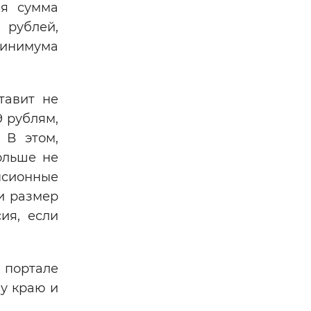
ая сумма
 рублей,
минимума
тавит не
9 рублям,
 В этом,
ольше не
нсионные
ли размер
ия, если
 портале
у краю и