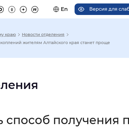
En
Версия для сл
му краю
Новости отделения
има отображения
коплений жителям Алтайского края станет проще
Увеличенный
Крупный
еления
асечками
мальный
Увеличенный
Большо
ь способ получения 