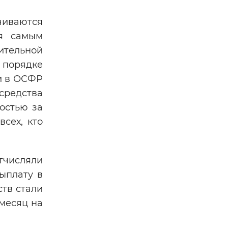
чиваются
ся самым
ительной
 порядке
ми в ОСФР
редства
остью за
сех, кто
тчисляли
ыплату в
тв стали
месяц на