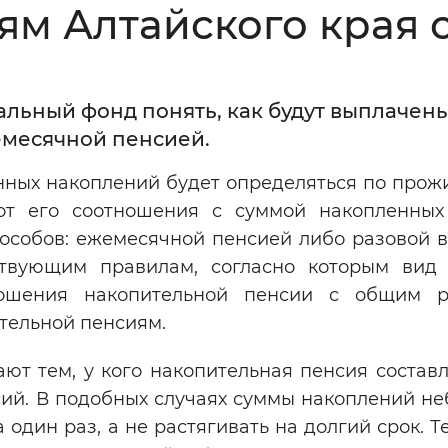
ям Алтайского края 
Инверсивный монохромный
Синий
льный фонд понять, как будут выплачен
Выключены
жемесячной пенсией.
нных накоплений будет определяться по прож
ести
Остановить
Повторить
от его соотношения с суммой накопленных
пособов: ежемесячной пенсией либо разовой в
твующим правилам, согласно которым вид
ношения накопительной пенсии с общим 
тельной пенсиям.
т тем, у кого накопительная пенсия составл
сий. В подобных случаях суммы накоплений не
один раз, а не растягивать на долгий срок. Те