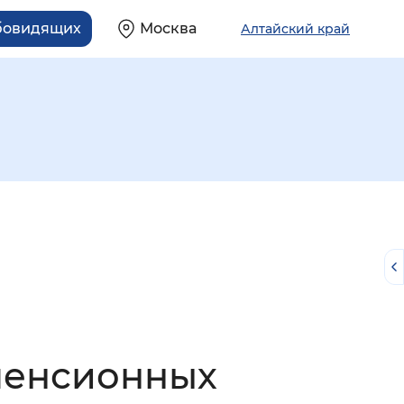
абовидящих
Москва
Алтайский край
й
пенсионных