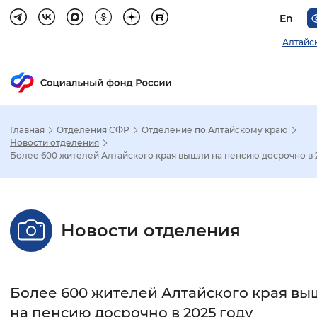
En
Алтайс
Главная
Отделения СФР
Отделение по Алтайскому краю
Зак
Новости отделения
Более 600 жителей Алтайского края вышли на пенсию досрочно в 
Настройка режима отображения
Размер шрифта
Новости отделения
Стандартный
Увеличенный
Крупны
Шрифт
Более 600 жителей Алтайского края в
Без засечек
С засечками
на пенсию досрочно в 2025 году