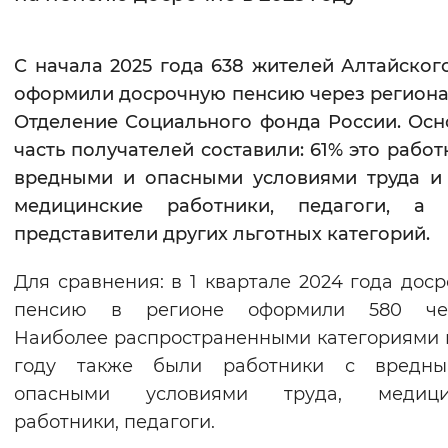
Интервал между буквами
С начала 2025 года 638 жителей Алтайског
Нормальный
Увеличенный
Большо
оформили досрочную пенсию через регион
Отделение Социального фонда России. Ос
Цвет сайта
часть получателей составили: 61% это работ
Монохромный
Инверсивный монохромны
вредными и опасными условиями труда и
медицинские работники, педагоги, а 
Синий фон
представители других льготных категорий.
Изображения
Для сравнения: в 1 квартале 2024 года дос
Включены
Выключены
пенсию в регионе оформили 580 чел
Наиболее распространенными категориями 
Звуковой ассистент
году также были работники с вредн
опасными условиями труда, медици
Воспроизвести
Остановить
Повтори
работники, педагоги.